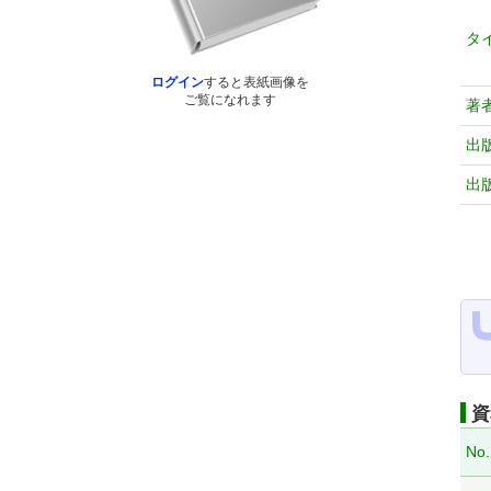
タ
ログイン
すると表紙画像を
ご覧になれます
著
出
出
資
No.