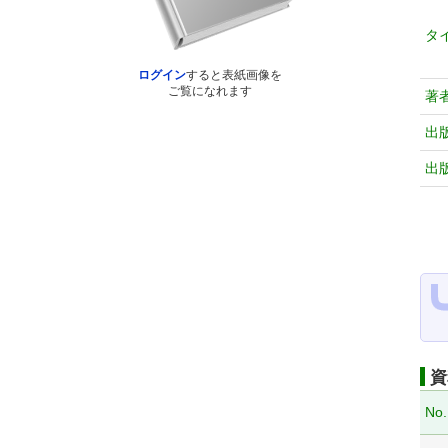
タ
ログイン
すると表紙画像を
ご覧になれます
著
出
出
資
No.