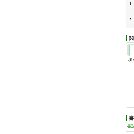
1
2
関
堀
書
書