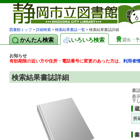
図書館トップ
>
詳細検索
>
検索結果書誌一覧
> 検索結果書誌詳細
かんたん検索
いろいろ検索
貸出・予
お知らせ
有効期限の近い方や住所・電話番号に変更のあった方は、
利用者
検索結果書誌詳細
書
表
下
蔵
所
書