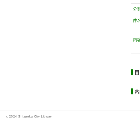
分
件
内
目
内
c 2024 Shizuoka City Library.