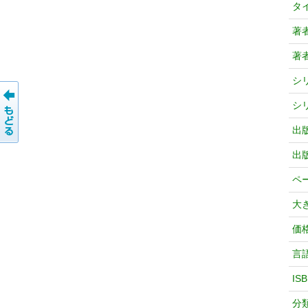
タ
著
著
シ
シ
出
出
ペ
大
価
言
IS
分