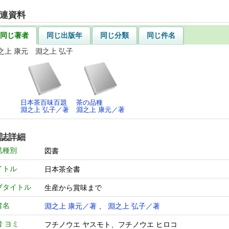
連資料
同じ著者
同じ出版年
同じ分類
同じ件名
之上 康元 淵之上 弘子
日本茶百味百題
茶の品種
淵之上 弘子／著
淵之上 康元／著
誌詳細
誌種別
図書
イトル
日本茶全書
ブタイトル
生産から賞味まで
者名
淵之上 康元／著
、
淵之上 弘子／著
者 ヨミ
フチノウエ ヤスモト、フチノウエ ヒロコ