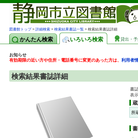
図書館トップ
>
詳細検索
>
検索結果書誌一覧
> 検索結果書誌詳細
かんたん検索
いろいろ検索
貸出・予
お知らせ
有効期限の近い方や住所・電話番号に変更のあった方は、
利用者
検索結果書誌詳細
書
表
蔵
所
書