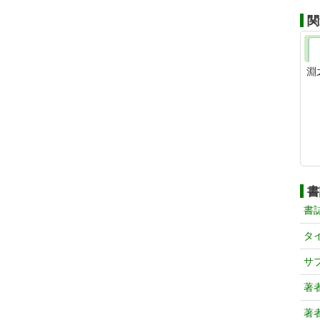
関
淵
書
書
タ
サ
著
著