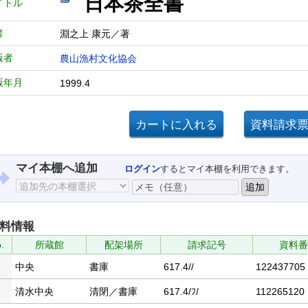
日本茶全書
イトル
者
淵之上 康元／著
版者
農山漁村文化協会
版年月
1999.4
マイ本棚へ追加
ログイン
するとマイ本棚を利用できます。
料情報
.
所蔵館
配架場所
請求記号
資料番
中央
書庫
617.4//
122437705
清水中央
清閉／書庫
617.4/ﾌ/
112265120