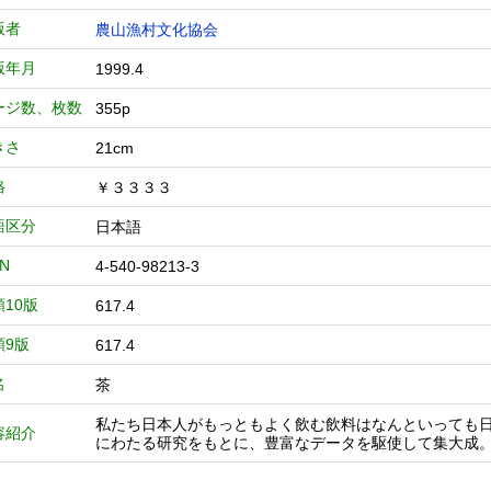
版者
農山漁村文化協会
版年月
1999.4
ージ数、枚数
355p
きさ
21cm
格
￥３３３３
語区分
日本語
BN
4-540-98213-3
類10版
617.4
類9版
617.4
名
茶
私たち日本人がもっともよく飲む飲料はなんといっても
容紹介
にわたる研究をもとに、豊富なデータを駆使して集大成