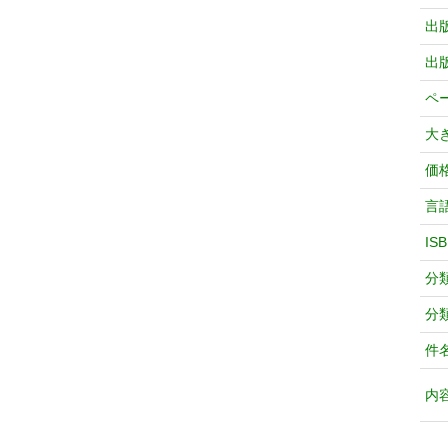
出
出
ペ
大
価
言
IS
分
分
件
内