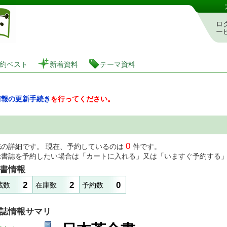
図書館 蔵書検索・予約システム
ロ
ー
約ベスト
新着資料
テーマ資料
情報の更新手続き
を行ってください。
0
誌の詳細です。 現在、予約しているのは
件です。
示書誌を予約したい場合は「カートに入れる」又は「いますぐ予約する
書情報
2
2
0
蔵数
在庫数
予約数
誌情報サマリ