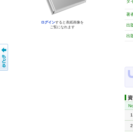
タ
著
ログイン
すると表紙画像を
出
ご覧になれます
出
資
No
1
2