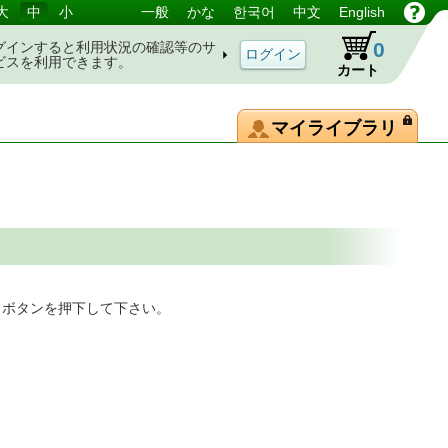
大
中
小
一般
かな
한국어
中文
English
0
グインすると利用状況の確認等のサ
ビスを利用できます。
カート
マイライブラリ
」ボタンを押下して下さい。