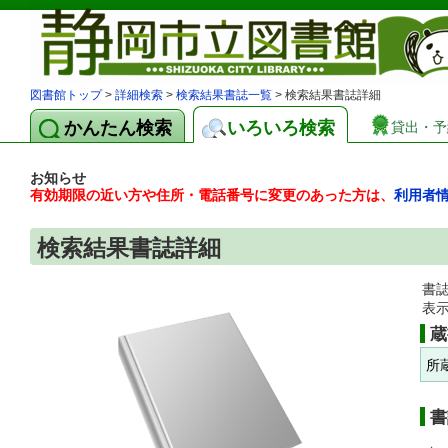
図書館トップ
>
詳細検索
>
検索結果書誌一覧
> 検索結果書誌詳細
かんたん検索
いろいろ検索
貸出・予
お知らせ
有効期限の近い方や住所・電話番号に変更のあった方は、
利用者
検索結果書誌詳細
書
表
蔵
所
書