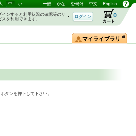
大
中
小
一般
かな
한국어
中文
English
0
グインすると利用状況の確認等のサ
ビスを利用できます。
カート
マイライブラリ
」ボタンを押下して下さい。