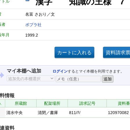
漢字 知識の王様
イトル
者
名富 さおり／文
版者
ポプラ社
版年月
1999.2
マイ本棚へ追加
ログイン
するとマイ本棚を利用できます。
料情報
.
所蔵館
配架場所
請求記号
資料番
清水中央
清閉／書庫
811/ﾅ/
120970082
連資料