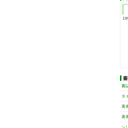
19
書
書
タ
著
著
シ