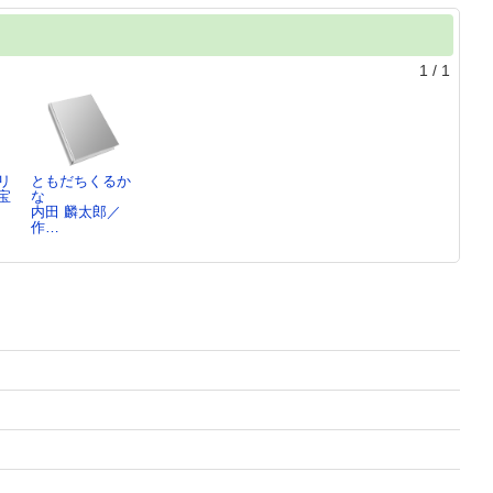
1
/
1
リ
ともだちくるか
宝
な
内田 麟太郎／
さ
作…