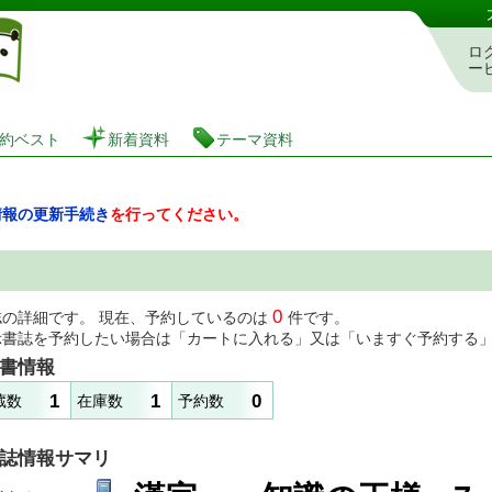
図書館 蔵書検索・予約システム
ロ
ー
約ベスト
新着資料
テーマ資料
情報の更新手続き
を行ってください。
0
誌の詳細です。 現在、予約しているのは
件です。
示書誌を予約したい場合は「カートに入れる」又は「いますぐ予約する
書情報
1
1
0
蔵数
在庫数
予約数
誌情報サマリ