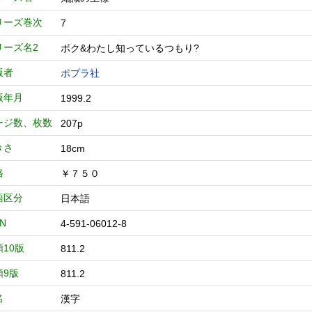
リーズ巻次
7
リーズ名2
ボク&わたし知っているつもり?
版者
ポプラ社
版年月
1999.2
ージ数、枚数
207p
きさ
18cm
格
￥７５０
語区分
日本語
BN
4-591-06012-8
類10版
811.2
類9版
811.2
名
漢字