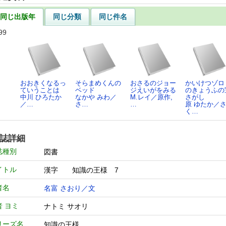
同じ出版年
同じ分類
同じ件名
99
おおきくなるっ
そらまめくんの
おさるのジョー
かいけつゾロ
ていうことは
ベッド
ジえいがをみる
のきょうふの
中川 ひろたか
なかや みわ／
M.レイ／原作,
さがし
／…
さ…
…
原 ゆたか／
く…
誌詳細
誌種別
図書
イトル
漢字 知識の王様 7
者名
名富 さおり／文
者 ヨミ
ナトミ サオリ
リーズ名
知識の王様