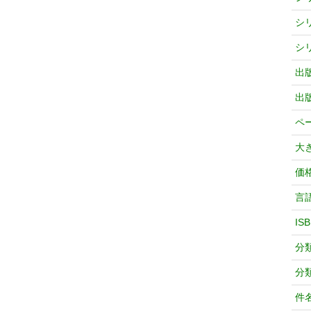
シ
シ
出
出
ペ
大
価
言
IS
分
分
件