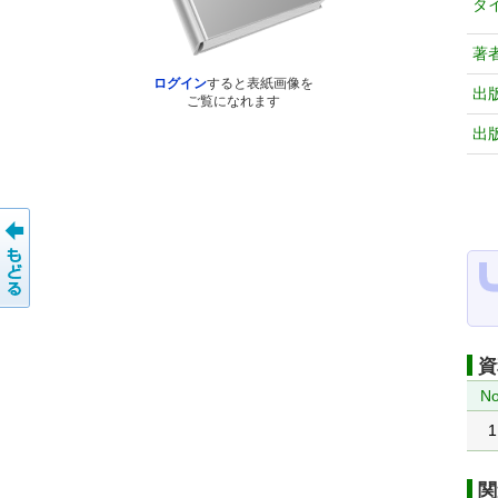
タ
著
ログイン
すると表紙画像を
出
ご覧になれます
出
資
No
1
関