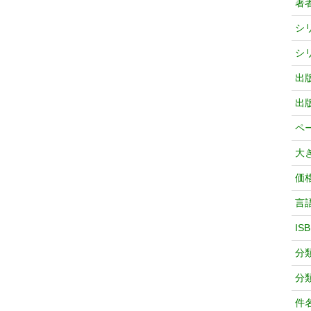
著
シ
シ
出
出
ペ
大
価
言
IS
分
分
件