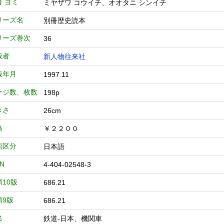
者 ヨミ
ミヤザワ コウイチ、オオタニ シンイチ
リーズ名
別冊歴史読本
リーズ巻次
36
版者
新人物往来社
版年月
1997.11
ージ数、枚数
198p
きさ
26cm
格
￥２２００
語区分
日本語
BN
4-404-02548-3
類10版
686.21
類9版
686.21
名
鉄道-日本、機関車