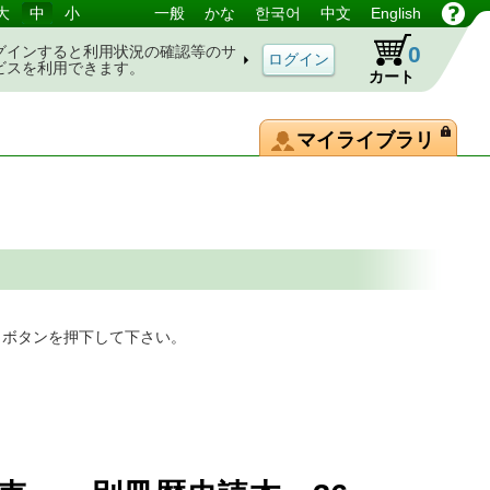
大
中
小
一般
かな
한국어
中文
English
0
グインすると利用状況の確認等のサ
ビスを利用できます。
カート
マイライブラリ
」ボタンを押下して下さい。