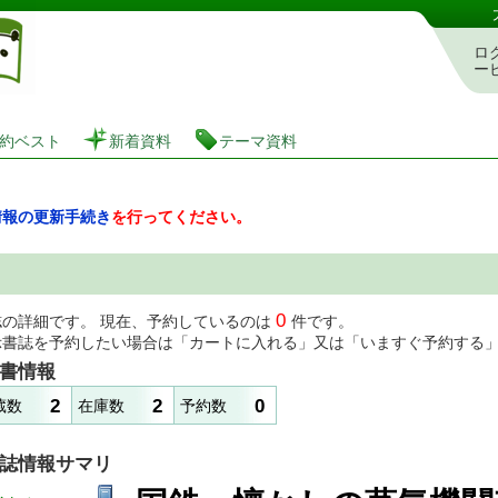
図書館 蔵書検索・予約システム
ロ
ー
約ベスト
新着資料
テーマ資料
情報の更新手続き
を行ってください。
0
誌の詳細です。 現在、予約しているのは
件です。
示書誌を予約したい場合は「カートに入れる」又は「いますぐ予約する
書情報
2
2
0
蔵数
在庫数
予約数
誌情報サマリ