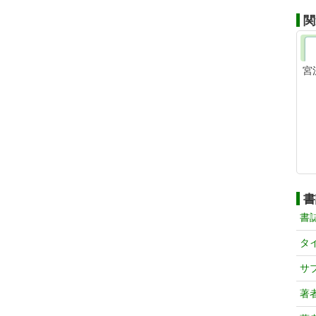
関
宮
書
書
タ
サ
著