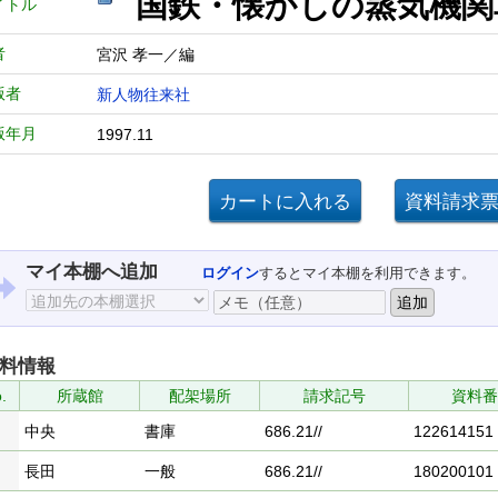
国鉄・懐かしの蒸気
イトル
者
宮沢 孝一／編
版者
新人物往来社
版年月
1997.11
マイ本棚へ追加
ログイン
するとマイ本棚を利用できます。
料情報
.
所蔵館
配架場所
請求記号
資料番
中央
書庫
686.21//
122614151
長田
一般
686.21//
180200101