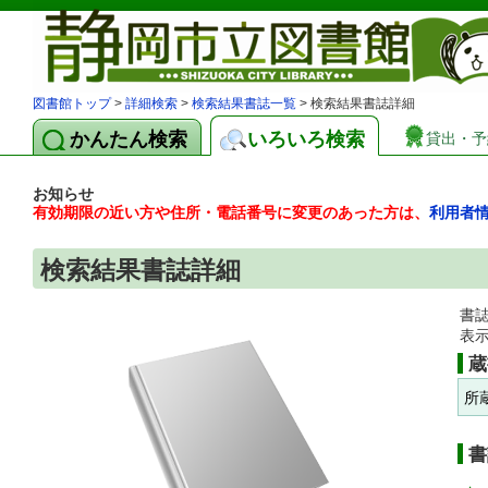
図書館トップ
>
詳細検索
>
検索結果書誌一覧
> 検索結果書誌詳細
かんたん検索
いろいろ検索
貸出・予
お知らせ
有効期限の近い方や住所・電話番号に変更のあった方は、
利用者
検索結果書誌詳細
書
表
蔵
所
書