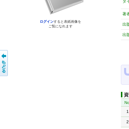
タ
著
ログイン
すると表紙画像を
出
ご覧になれます
出
資
No
1
2