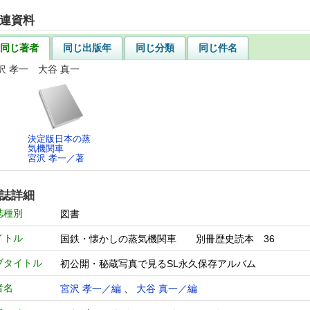
連資料
同じ著者
同じ出版年
同じ分類
同じ件名
沢 孝一 大谷 真一
決定版日本の蒸
気機関車
宮沢 孝一／著
誌詳細
誌種別
図書
イトル
国鉄・懐かしの蒸気機関車 別冊歴史読本 36
ブタイトル
初公開・秘蔵写真で見るSL永久保存アルバム
者名
宮沢 孝一／編
、
大谷 真一／編