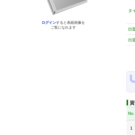
タ
ログイン
すると表紙画像を
ご覧になれます
出
出
資
No.
1