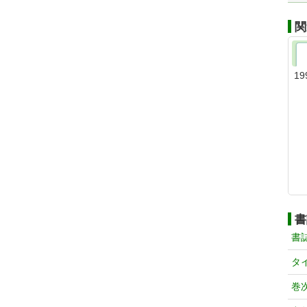
関
19
書
書
タ
巻