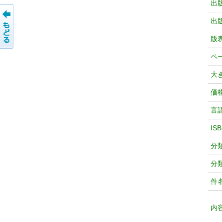
出
出
版
ペ
大
価
言
IS
分
分
件
内