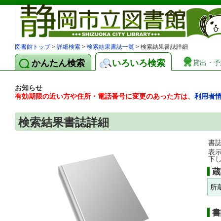
図書館トップ
>
詳細検索
>
検索結果書誌一覧
> 検索結果書誌詳細
かんたん検索
いろいろ検索
貸出・予
お知らせ
有効期限の近い方や住所・電話番号に変更のあった方は、
利用者
検索結果書誌詳細
書
表
下
蔵
所
書