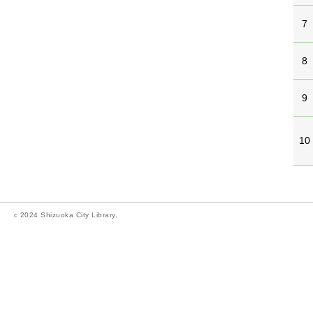
7
8
9
10
c 2024 Shizuoka City Library.