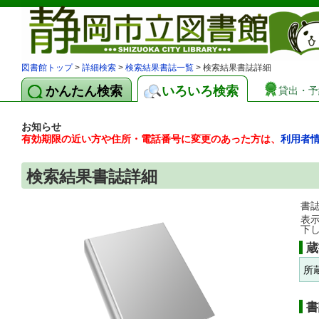
図書館トップ
>
詳細検索
>
検索結果書誌一覧
> 検索結果書誌詳細
かんたん検索
いろいろ検索
貸出・予
お知らせ
有効期限の近い方や住所・電話番号に変更のあった方は、
利用者
検索結果書誌詳細
書
表
下
蔵
所
書