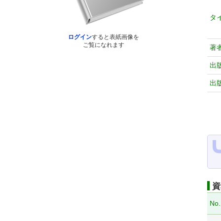
タ
ログイン
すると表紙画像を
ご覧になれます
著
出
出
資
No.