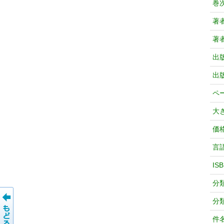
巻
著
著
出
出
ペ
大
価
言
IS
分
分
件