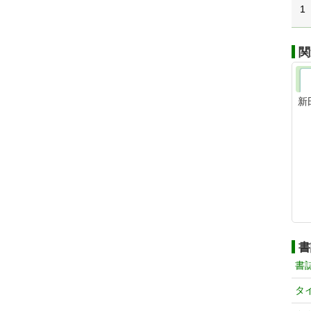
1
関
新
書
書
タ