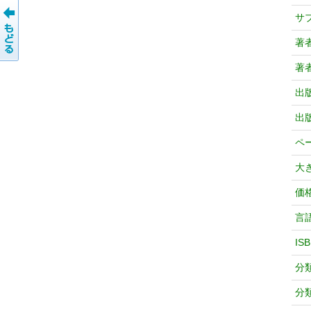
サ
著
著
出
出
ペ
大
価
言
IS
分
分