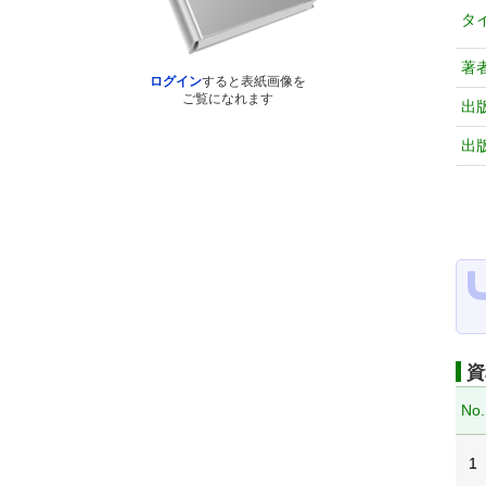
タ
著
ログイン
すると表紙画像を
ご覧になれます
出
出
資
No.
1