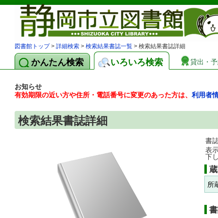
図書館トップ
>
詳細検索
>
検索結果書誌一覧
> 検索結果書誌詳細
かんたん検索
いろいろ検索
貸出・予
お知らせ
有効期限の近い方や住所・電話番号に変更のあった方は、
利用者
検索結果書誌詳細
書
表
下
蔵
所
書