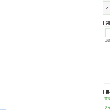
2
関
堀
書
書
タ