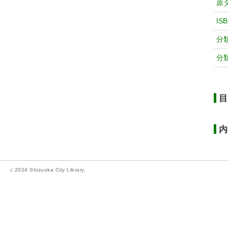
原
IS
分
分
目
内
c 2024 Shizuoka City Library.