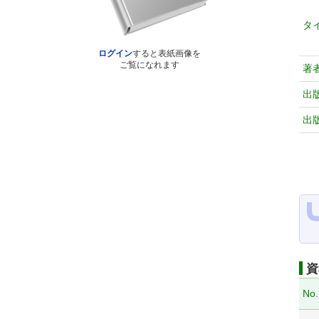
タ
ログイン
すると表紙画像を
ご覧になれます
著
出
出
資
No.