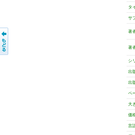
タ
サ
著
著
シ
出
出
ペ
大
価
言