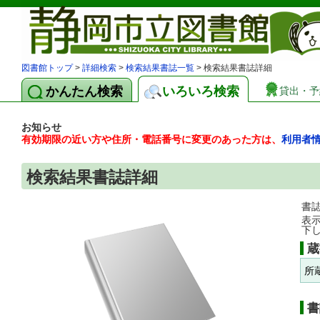
図書館トップ
>
詳細検索
>
検索結果書誌一覧
> 検索結果書誌詳細
かんたん検索
いろいろ検索
貸出・予
お知らせ
有効期限の近い方や住所・電話番号に変更のあった方は、
利用者
検索結果書誌詳細
書
表
下
蔵
所
書