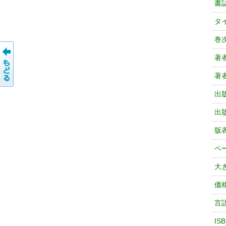
書
タ
巻
著
著
出
出
版
ペ
大
価
言
IS