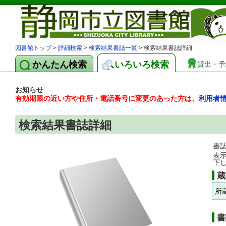
図書館トップ
>
詳細検索
>
検索結果書誌一覧
> 検索結果書誌詳細
かんたん検索
いろいろ検索
貸出・予
お知らせ
有効期限の近い方や住所・電話番号に変更のあった方は、
利用者
検索結果書誌詳細
書
表
下
蔵
所
書