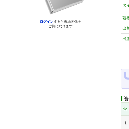
タ
著
ログイン
すると表紙画像を
ご覧になれます
出
出
資
No.
1