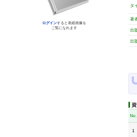
タ
著
ログイン
すると表紙画像を
ご覧になれます
出
出
資
No.
1