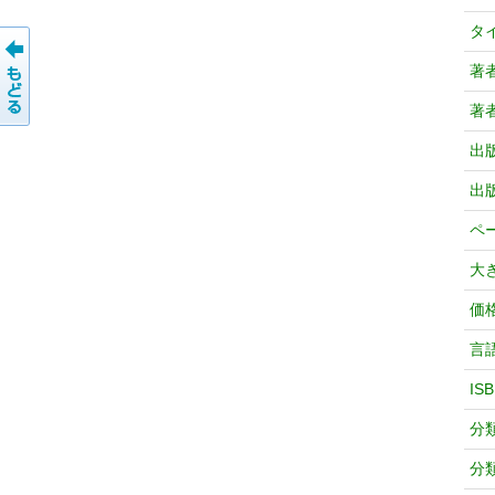
タ
著
著
出
出
ペ
大
価
言
IS
分
分