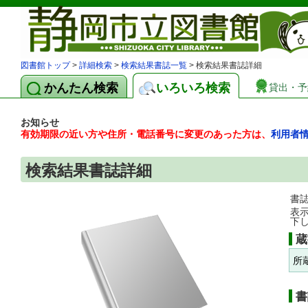
図書館トップ
>
詳細検索
>
検索結果書誌一覧
> 検索結果書誌詳細
かんたん検索
いろいろ検索
貸出・予
お知らせ
有効期限の近い方や住所・電話番号に変更のあった方は、
利用者
検索結果書誌詳細
書
表
下
蔵
所
書