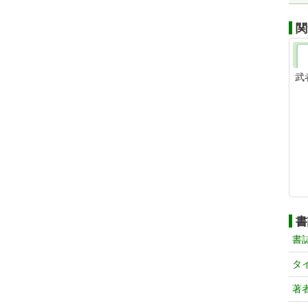
関
武
書
書
タ
著