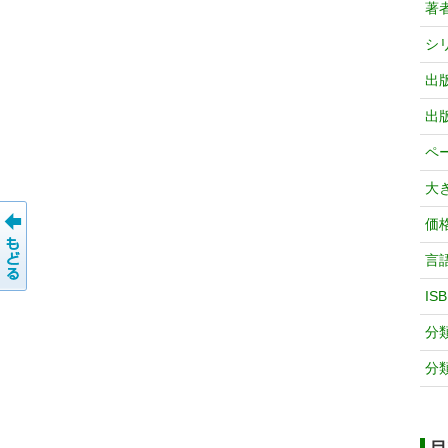
著
シ
出
出
ペ
大
価
言
IS
分
分