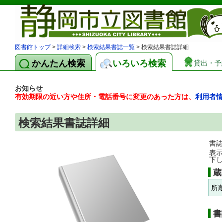
図書館トップ
>
詳細検索
>
検索結果書誌一覧
> 検索結果書誌詳細
かんたん検索
いろいろ検索
貸出・予
お知らせ
有効期限の近い方や住所・電話番号に変更のあった方は、
利用者
検索結果書誌詳細
書
表
下
蔵
所
書