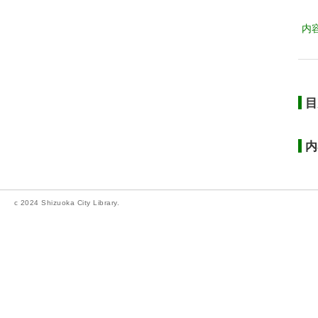
内
目
内
c 2024 Shizuoka City Library.