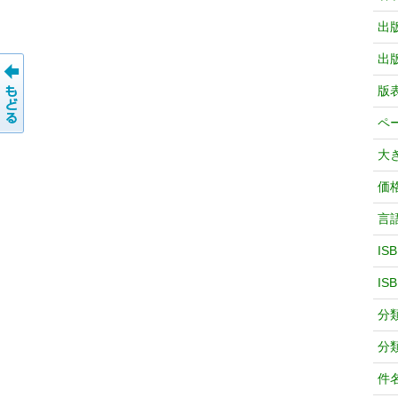
出
出
版
ペ
大
価
言
IS
IS
分
分
件