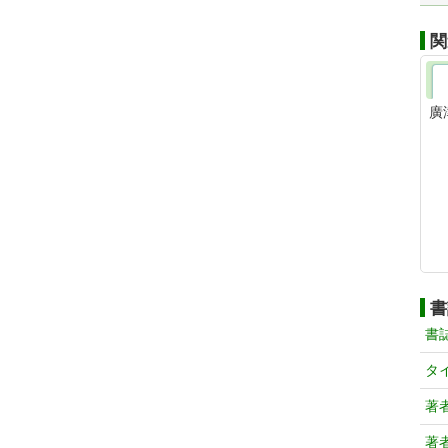
関
廣
書
書
タ
著
著