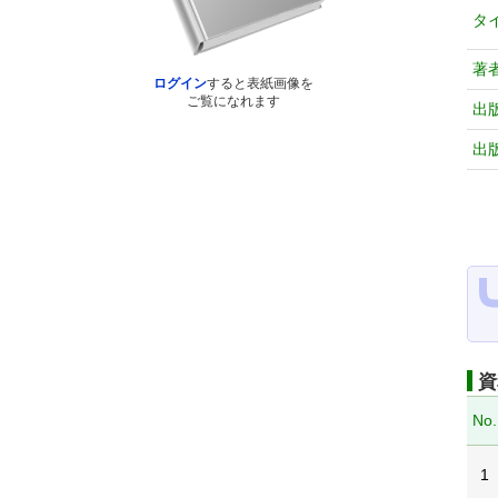
タ
著
ログイン
すると表紙画像を
ご覧になれます
出
出
資
No.
1