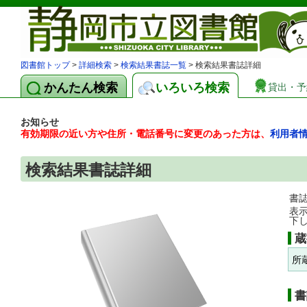
図書館トップ
>
詳細検索
>
検索結果書誌一覧
> 検索結果書誌詳細
かんたん検索
いろいろ検索
貸出・予
お知らせ
有効期限の近い方や住所・電話番号に変更のあった方は、
利用者
検索結果書誌詳細
書
表
下
蔵
所
書