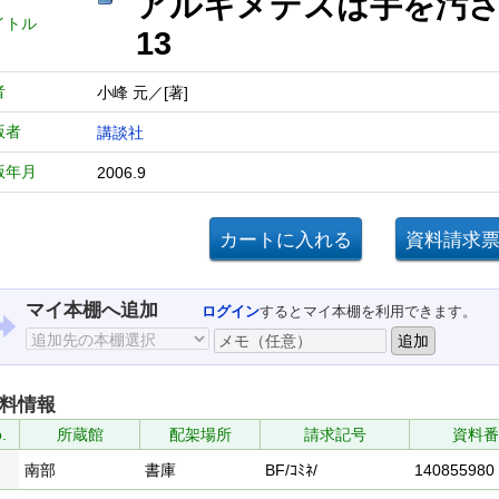
アルキメデスは手を汚さ
イトル
13
者
小峰 元／[著]
版者
講談社
版年月
2006.9
マイ本棚へ追加
ログイン
するとマイ本棚を利用できます。
料情報
.
所蔵館
配架場所
請求記号
資料番
南部
書庫
BF/ｺﾐﾈ/
140855980