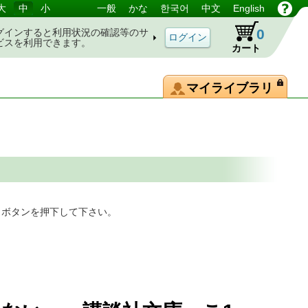
大
中
小
一般
かな
한국어
中文
English
0
グインすると利用状況の確認等のサ
ビスを利用できます。
カート
マイライブラリ
」ボタンを押下して下さい。