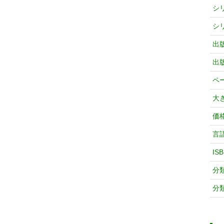
シ
シ
出
出
ペ
大
価
言
IS
分
分