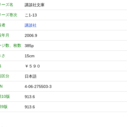
リーズ名
講談社文庫
リーズ巻次
こ1-13
版者
講談社
版年月
2006.9
ージ数、枚数
385p
きさ
15cm
格
￥５９０
語区分
日本語
BN
4-06-275503-3
類10版
913.6
類9版
913.6