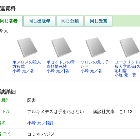
連資料
同じ著者
同じ出版年
同じ分類
同じ受賞
峰 元
ホメロスの殺人
ポセイドンの青
ソロンの鬼っ子
ユークリッド
方程式
春抒情死抄
たち
殺人学原論(
小峰 元／著
小峰 元／[著]
小峰 元／著
応用篇
小峰 元／著
誌詳細
誌種別
図書
イトル
アルキメデスは手を汚さない 講談社文庫 こ1-
者名
小峰 元／[著]
者 ヨミ
コミネ ハジメ