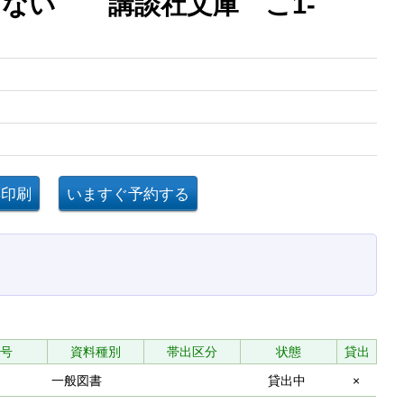
ない 講談社文庫 こ1-
号
資料種別
帯出区分
状態
貸出
一般図書
貸出中
×