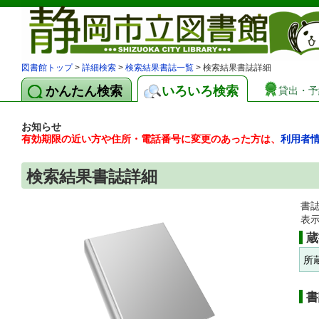
図書館トップ
>
詳細検索
>
検索結果書誌一覧
> 検索結果書誌詳細
かんたん検索
いろいろ検索
貸出・予
お知らせ
有効期限の近い方や住所・電話番号に変更のあった方は、
利用者
検索結果書誌詳細
書
表
蔵
所
書