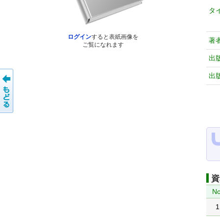
タ
ログイン
すると表紙画像を
著
ご覧になれます
出
出
資
No
1