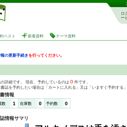
図書館 蔵書検索・予約システム
ロ
ー
約ベスト
新着資料
テーマ資料
情報の更新手続き
を行ってください。
0
誌の詳細です。 現在、予約しているのは
件です。
示書誌を予約したい場合は「カートに入れる」又は「いますぐ予約する
書情報
1
0
0
蔵数
在庫数
予約数
誌情報サマリ