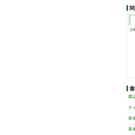
関
小
書
書
タ
著
著