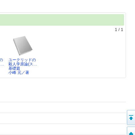
1
/
1
の
ユークリッドの
ス…
殺人学原論(ス…
基礎篇
小峰 元／著
13