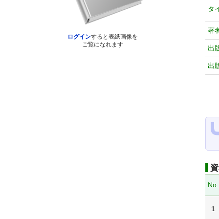
タ
著
ログイン
すると表紙画像を
ご覧になれます
出
出
資
No.
1