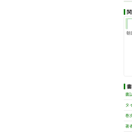
関
朝
書
書
タ
巻
著