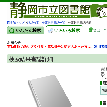
図書館トップ
>
詳細検索
>
検索結果書誌一覧
> 検索結果書誌詳細
かんたん検索
いろいろ検索
貸出・予
お知らせ
有効期限の近い方や住所・電話番号に変更のあった方は、
利用者
検索結果書誌詳細
書
表
下
蔵
所
書