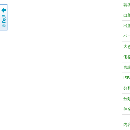
著
出
出
ペ
大
価
言
IS
分
分
件
内