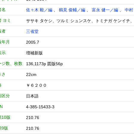
者名
佐々木 毅／編
、
鶴見 俊輔／編
、
富永 健一／編
、
中村
者 ヨミ
ササキ タケシ、ツルミ シュンスケ、トミナガ ケンイチ
版者
三省堂
版年月
2005.7
表示
増補新版
ージ数、枚数
136,1173p 図版56p
きさ
22cm
格
￥６２００
語区分
日本語
BN
4-385-15433-3
類10版
210.76
類9版
210.76