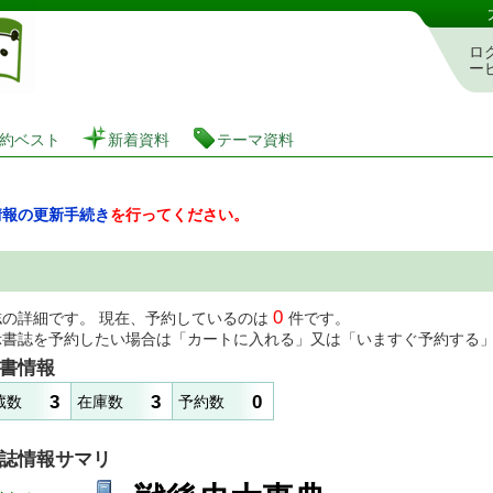
図書館 蔵書検索・予約システム
ロ
ー
約ベスト
新着資料
テーマ資料
情報の更新手続き
を行ってください。
0
誌の詳細です。 現在、予約しているのは
件です。
示書誌を予約したい場合は「カートに入れる」又は「いますぐ予約する
書情報
3
3
0
蔵数
在庫数
予約数
誌情報サマリ