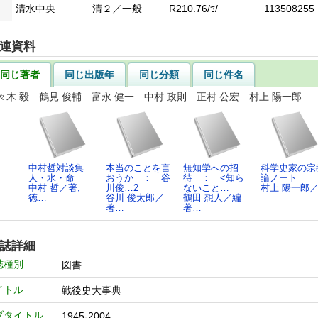
清水中央
清２／一般
R210.76/ｾ/
113508255
連資料
同じ著者
同じ出版年
同じ分類
同じ件名
々木 毅 鶴見 俊輔 富永 健一 中村 政則 正村 公宏 村上 陽一郎
中村哲対談集
本当のことを言
無知学への招
科学史家の宗
人・水・命
おうか ： 谷
待 ： <知ら
論ノート
中村 哲／著,
川俊…2
ないこと…
村上 陽一郎
徳…
谷川 俊太郎／
鶴田 想人／編
著…
著…
誌詳細
誌種別
図書
イトル
戦後史大事典
ブタイトル
1945-2004