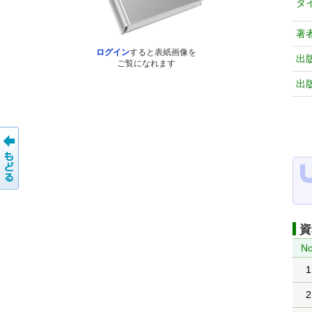
タ
著
ログイン
すると表紙画像を
出
ご覧になれます
出
資
No
1
2