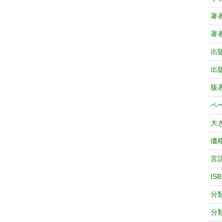
著
著
出
出
版
ペ
大
価
言
IS
分
分