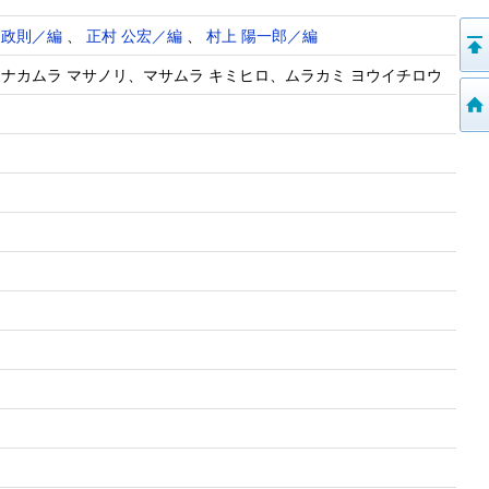
 政則／編
、
正村 公宏／編
、
村上 陽一郎／編
、ナカムラ マサノリ、マサムラ キミヒロ、ムラカミ ヨウイチロウ