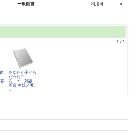
一般図書
利用可
○
1
/
1
教
あなたが子ども
だったこ
／著
ろ ： 対談…
河合 隼雄／著,
…