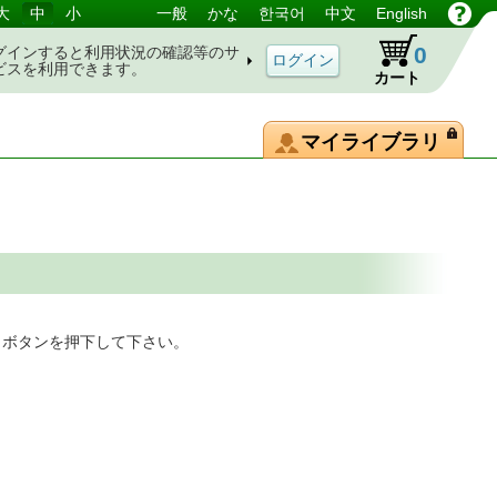
大
中
小
一般
かな
한국어
中文
English
0
グインすると利用状況の確認等のサ
ビスを利用できます。
カート
マイライブラリ
」ボタンを押下して下さい。