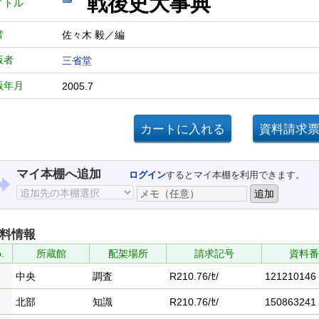
戦後史大事典
イトル
者
佐々木 毅／編
版者
三省堂
版年月
2005.7
マイ本棚へ追加
ログイン
するとマイ本棚を利用できます。
料情報
.
所蔵館
配架場所
請求記号
資料番
中央
調査
R210.76/ｾ/
121210146
北部
知識
R210.76/ｾ/
150863241