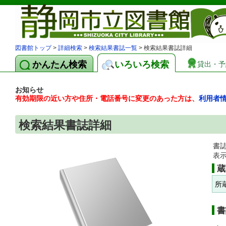
図書館トップ
>
詳細検索
>
検索結果書誌一覧
> 検索結果書誌詳細
かんたん検索
いろいろ検索
貸出・予
お知らせ
有効期限の近い方や住所・電話番号に変更のあった方は、
利用者
検索結果書誌詳細
書
表
蔵
所
書