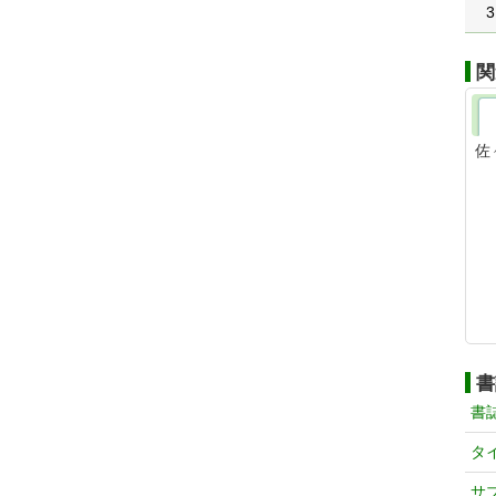
3
関
佐
書
書
タ
サ