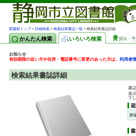
図書館トップ
>
詳細検索
>
検索結果書誌一覧
> 検索結果書誌詳細
かんたん検索
いろいろ検索
貸出・予
お知らせ
有効期限の近い方や住所・電話番号に変更のあった方は、
利用者
検索結果書誌詳細
書
表
下
蔵
所
書