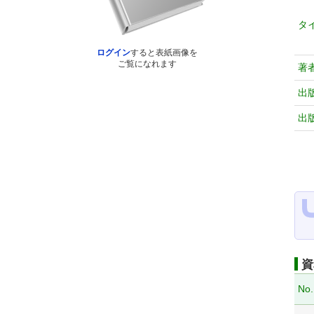
タ
ログイン
すると表紙画像を
ご覧になれます
著
出
出
資
No.