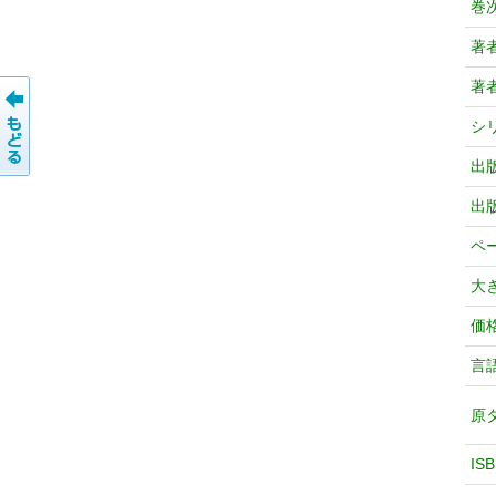
巻
著
著
シ
出
出
ペ
大
価
言
原
IS