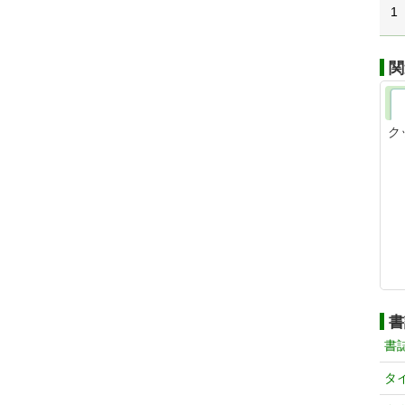
1
関
ク
書
書
タ