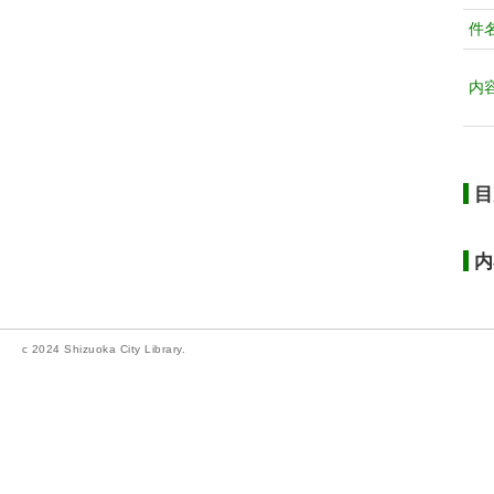
件
内
目
内
c 2024 Shizuoka City Library.