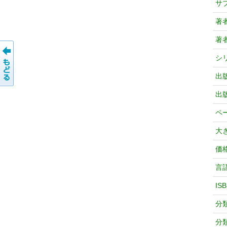
サ
著
著
シ
出
出
ペ
大
価
言
IS
分
分