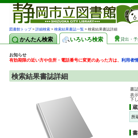
図書館トップ
>
詳細検索
>
検索結果書誌一覧
> 検索結果書誌詳細
かんたん検索
いろいろ検索
貸出・予
お知らせ
有効期限の近い方や住所・電話番号に変更のあった方は、
利用者
検索結果書誌詳細
書
表
下
蔵
所
書