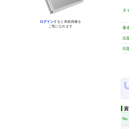
タ
ログイン
すると表紙画像を
ご覧になれます
著
出
出
資
No.