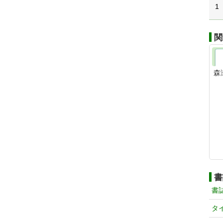
1
関
森
書
書
タ