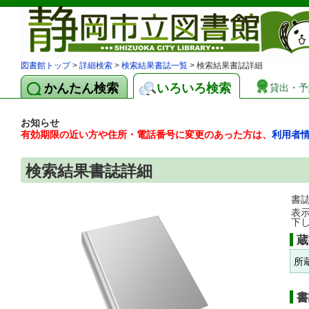
図書館トップ
>
詳細検索
>
検索結果書誌一覧
> 検索結果書誌詳細
かんたん検索
いろいろ検索
貸出・予
お知らせ
有効期限の近い方や住所・電話番号に変更のあった方は、
利用者
検索結果書誌詳細
書
表
下
蔵
所
書