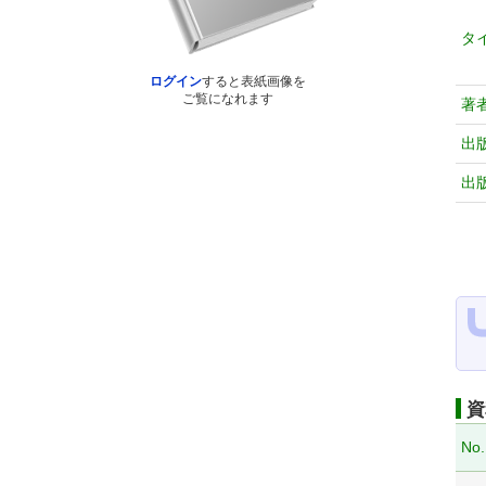
タ
ログイン
すると表紙画像を
ご覧になれます
著
出
出
資
No.