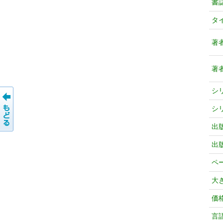
書
タ
著
著
シ
シ
出
出
ペ
大
価
言