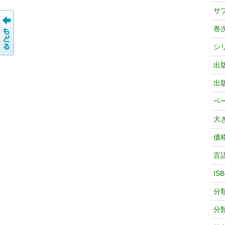
サ
巻
シ
出
出
ペ
大
価
言
IS
分
分