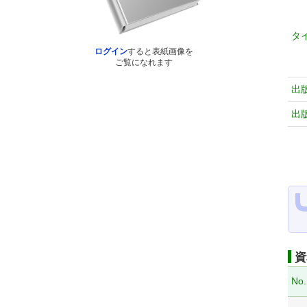
タ
ログイン
すると表紙画像を
ご覧になれます
出
出
資
No.