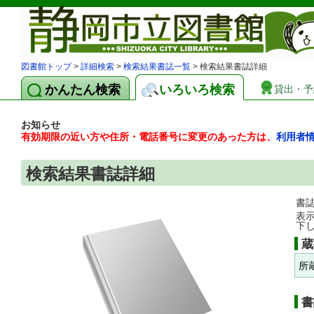
図書館トップ
>
詳細検索
>
検索結果書誌一覧
> 検索結果書誌詳細
かんたん検索
いろいろ検索
貸出・予
お知らせ
有効期限の近い方や住所・電話番号に変更のあった方は、
利用者
検索結果書誌詳細
書
表
下
蔵
所
書