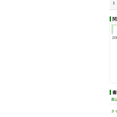
1
関
20
書
書
タ