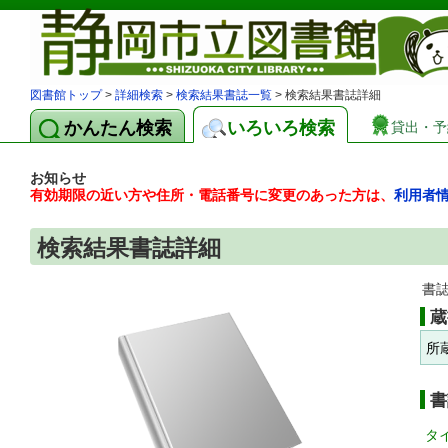
図書館トップ
>
詳細検索
>
検索結果書誌一覧
> 検索結果書誌詳細
かんたん検索
いろいろ検索
貸出・予
お知らせ
有効期限の近い方や住所・電話番号に変更のあった方は、
利用者
検索結果書誌詳細
書
蔵
所
書
タ