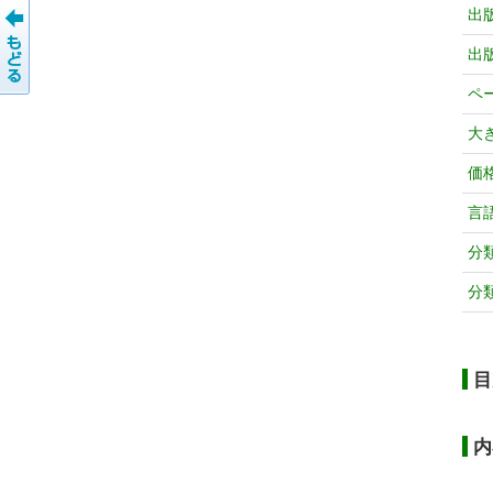
出
出
ペ
大
価
言
分
分
目
内