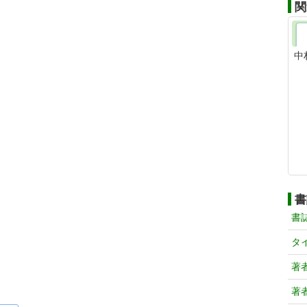
関
中
書
書
タ
著
著