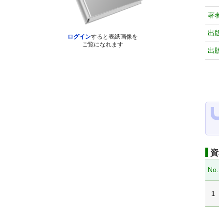
著
出
ログイン
すると表紙画像を
ご覧になれます
出
資
No.
1