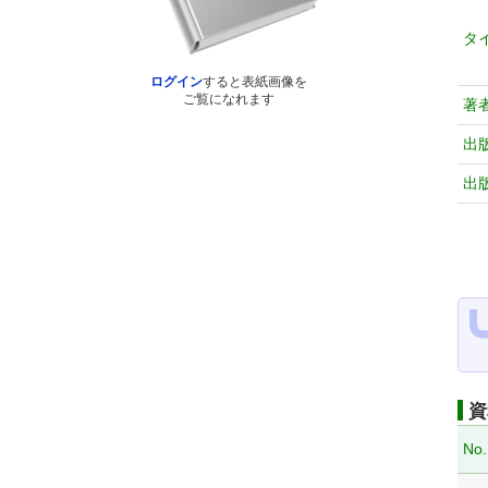
タ
ログイン
すると表紙画像を
ご覧になれます
著
出
出
資
No.