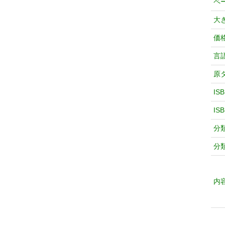
ペ
大
価
言
原
IS
IS
分
分
内