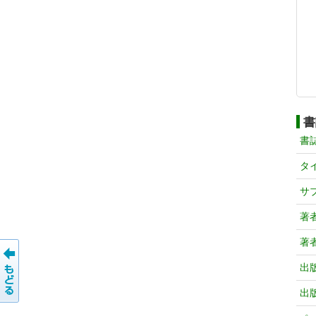
書
書
タ
サ
著
著
出
出