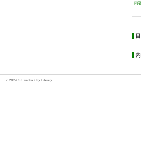
内
目
内
c 2024 Shizuoka City Library.