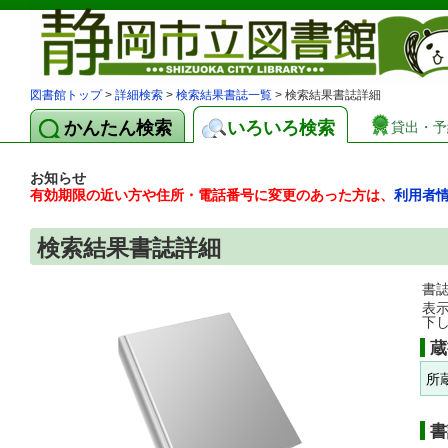
図書館トップ
>
詳細検索
>
検索結果書誌一覧
> 検索結果書誌詳細
かんたん検索
いろいろ検索
貸出・予
お知らせ
有効期限の近い方や住所・電話番号に変更のあった方は、
利用者
検索結果書誌詳細
書
表
下
蔵
所
書