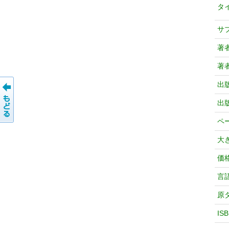
タ
サ
著
著
出
出
ペ
大
価
言
原
IS