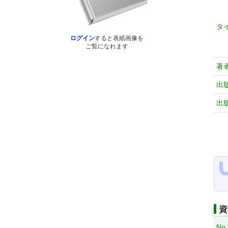
タ
ログイン
すると表紙画像を
ご覧になれます
著
出
出
資
No.