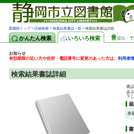
図書館トップ
>
詳細検索
>
検索結果書誌一覧
> 検索結果書誌詳細
かんたん検索
いろいろ検索
貸出・予
お知らせ
有効期限の近い方や住所・電話番号に変更のあった方は、
利用者
検索結果書誌詳細
書
表
下
蔵
所
書