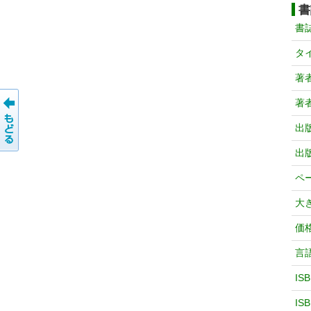
書
書
タ
著
著
出
出
ペ
大
価
言
IS
IS