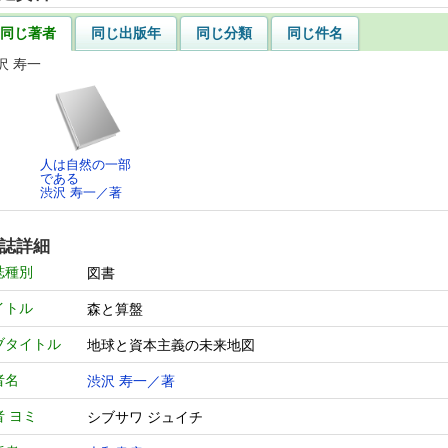
同じ著者
同じ出版年
同じ分類
同じ件名
沢 寿一
人は自然の一部
である
渋沢 寿一／著
誌詳細
誌種別
図書
イトル
森と算盤
ブタイトル
地球と資本主義の未来地図
者名
渋沢 寿一／著
者 ヨミ
シブサワ ジュイチ