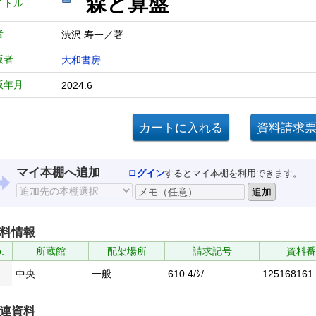
森と算盤
イトル
者
渋沢 寿一／著
版者
大和書房
版年月
2024.6
マイ本棚へ追加
ログイン
するとマイ本棚を利用できます。
料情報
.
所蔵館
配架場所
請求記号
資料番
中央
一般
610.4/ｼ/
125168161
連資料