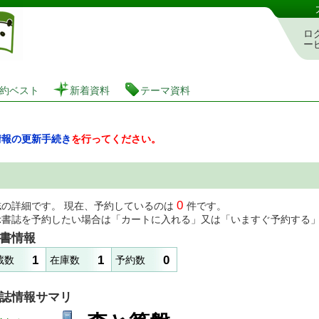
図書館 蔵書検索・予約システム
ロ
ー
約ベスト
新着資料
テーマ資料
情報の更新手続き
を行ってください。
0
誌の詳細です。 現在、予約しているのは
件です。
示書誌を予約したい場合は「カートに入れる」又は「いますぐ予約する
書情報
1
1
0
蔵数
在庫数
予約数
誌情報サマリ