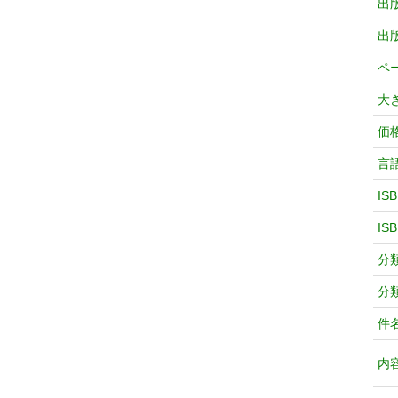
出
出
ペ
大
価
言
IS
IS
分
分
件
内