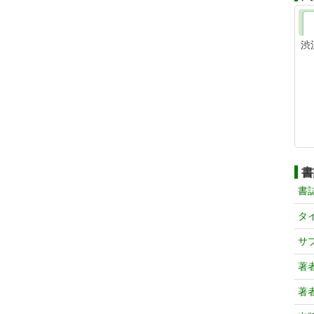
渋
書
書
タ
サ
著
著