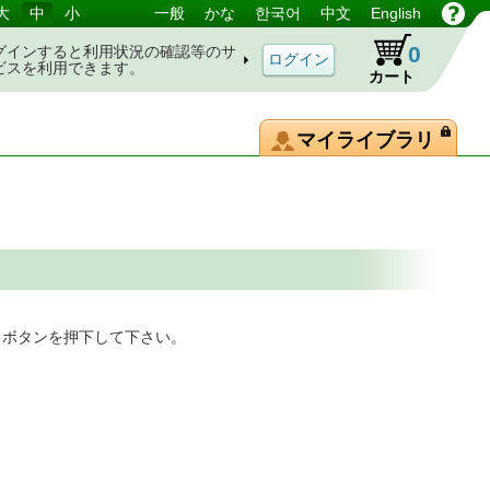
大
中
小
一般
かな
한국어
中文
English
0
グインすると利用状況の確認等のサ
ビスを利用できます。
カート
マイライブラリ
」ボタンを押下して下さい。