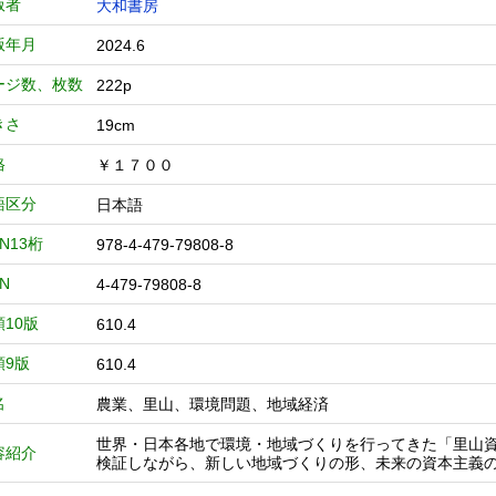
版者
大和書房
版年月
2024.6
ージ数、枚数
222p
きさ
19cm
格
￥１７００
語区分
日本語
BN13桁
978-4-479-79808-8
BN
4-479-79808-8
類10版
610.4
類9版
610.4
名
農業、里山、環境問題、地域経済
世界・日本各地で環境・地域づくりを行ってきた「里山
容紹介
検証しながら、新しい地域づくりの形、未来の資本主義