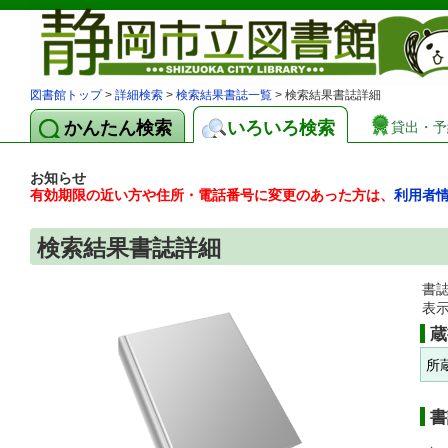
図書館トップ
>
詳細検索
>
検索結果書誌一覧
> 検索結果書誌詳細
かんたん検索
いろいろ検索
貸出・予
お知らせ
有効期限の近い方や住所・電話番号に変更のあった方は、
利用者
検索結果書誌詳細
書
表
蔵
所
書