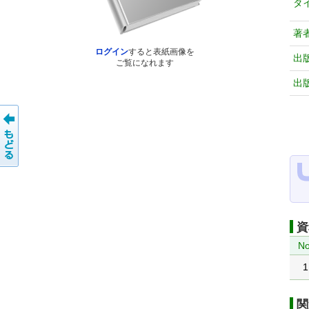
タ
著
ログイン
すると表紙画像を
出
ご覧になれます
出
資
No
1
関