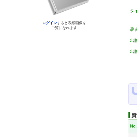
タ
ログイン
すると表紙画像を
ご覧になれます
著
出
出
資
No.