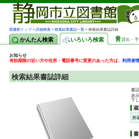
図書館トップ
>
詳細検索
>
検索結果書誌一覧
> 検索結果書誌詳細
かんたん検索
いろいろ検索
貸出・予
お知らせ
有効期限の近い方や住所・電話番号に変更のあった方は、
利用者
検索結果書誌詳細
書
表
下
蔵
所
書