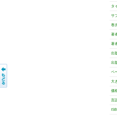
タ
サ
巻
著
著
出
出
ペ
大
価
言
IS