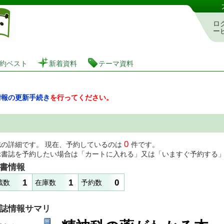
図書館 蔵書検索・予約システム
ロ
ー
約ベスト
新着資料
テーマ資料
情報の更新手続き
を行ってください。
0
誌の詳細です。 現在、予約しているのは
件です。
示書誌を予約したい場合は「カートに入れる」又は「いますぐ予約する
書情報
1
1
0
蔵数
在庫数
予約数
誌情報サマリ