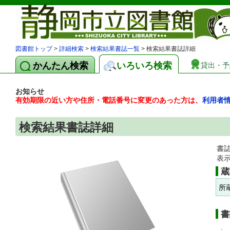
図書館トップ
>
詳細検索
>
検索結果書誌一覧
> 検索結果書誌詳細
かんたん検索
いろいろ検索
貸出・予
お知らせ
有効期限の近い方や住所・電話番号に変更のあった方は、
利用者
検索結果書誌詳細
書
表
蔵
所
書