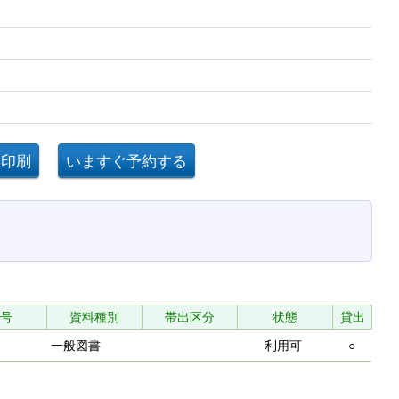
かる本
号
資料種別
帯出区分
状態
貸出
一般図書
利用可
○