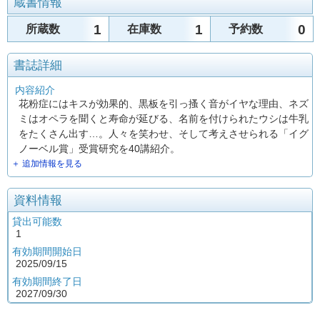
蔵書情報
1
1
0
所蔵数
在庫数
予約数
書誌詳細
内容紹介
花粉症にはキスが効果的、黒板を引っ搔く音がイヤな理由、ネズ
ミはオペラを聞くと寿命が延びる、名前を付けられたウシは牛乳
をたくさん出す…。人々を笑わせ、そして考えさせられる「イグ
ノーベル賞」受賞研究を40講紹介。
＋ 追加情報を見る
資料情報
貸出可能数
1
有効期間開始日
2025/09/15
有効期間終了日
2027/09/30