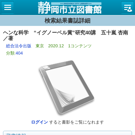
図書館
検索結果書誌詳細
ヘンな科学 “イグノーベル賞”研究40講 五十嵐 杏南
／著
総合法令出版
東京 2020.12 1コンテンツ
分類:
404
ログイン
すると書影をご覧になれます