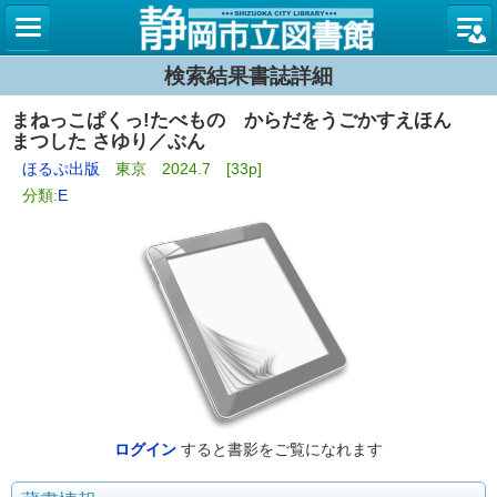
図書館
検索結果書誌詳細
まねっこぱくっ!たべもの からだをうごかすえほん
まつした さゆり／ぶん
ほるぷ出版
東京 2024.7 [33p]
分類:
E
ログイン
すると書影をご覧になれます