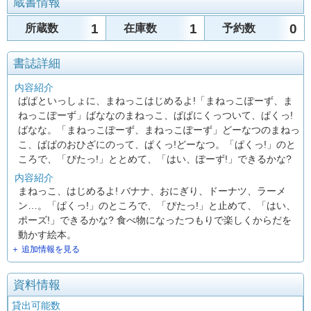
蔵書情報
1
1
0
所蔵数
在庫数
予約数
書誌詳細
内容紹介
ぱぱといっしょに、まねっこはじめるよ!「まねっこぽーず、ま
ねっこぽーず」ばななのまねっこ、ぱぱにくっついて、ぱくっ!
ばなな。「まねっこぽーず、まねっこぽーず」どーなつのまねっ
こ、ぱぱのおひざにのって、ぱくっ!どーなつ。「ぱくっ!」のと
ころで、「ぴたっ!」ととめて、「はい、ぽーず!」できるかな?
内容紹介
まねっこ、はじめるよ! バナナ、おにぎり、ドーナツ、ラーメ
ン…。「ぱくっ!」のところで、「ぴたっ!」と止めて、「はい、
ポーズ!」できるかな? 食べ物になったつもりで楽しくからだを
動かす絵本。
＋ 追加情報を見る
資料情報
貸出可能数