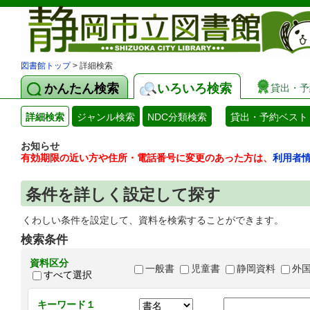
図書館トップ
> 詳細検索
かんたん検索
いろいろ検索
貸出・予
詳細検索
ジャンル検索
NDC分類検索
貸出・予約ベスト
お知らせ
有効期限の近い方や住所・電話番号に変更のあった方は、
利用者
条件を詳しく設定して探す
くわしい条件を設定して、資料を検索することができます。
検索条件
資料区分
一般書
児童書
静岡資料
外
すべて選択
キーワード１