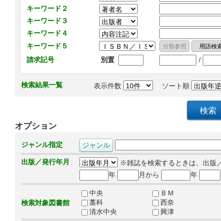
キーワード２
キーワード３
キーワード４
キーワード５
/
請求記号
別置
検索結果一覧
表示件数
ソート順
オプション
ジャンル指定
出版／発行年月
※雑誌を検索するときは、出版
年
月から
年
中央
ＢＭ
藁科
西奈
検索対象図書館
清水中央
興津