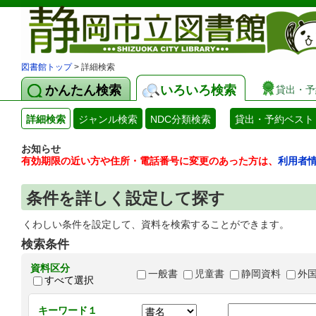
図書館トップ
> 詳細検索
かんたん検索
いろいろ検索
貸出・予
詳細検索
ジャンル検索
NDC分類検索
貸出・予約ベスト
お知らせ
有効期限の近い方や住所・電話番号に変更のあった方は、
利用者
条件を詳しく設定して探す
くわしい条件を設定して、資料を検索することができます。
検索条件
資料区分
一般書
児童書
静岡資料
外
すべて選択
キーワード１