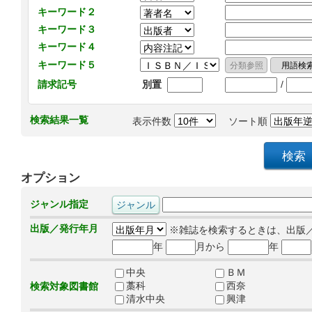
キーワード２
キーワード３
キーワード４
キーワード５
/
請求記号
別置
検索結果一覧
表示件数
ソート順
オプション
ジャンル指定
出版／発行年月
※雑誌を検索するときは、出版
年
月から
年
中央
ＢＭ
藁科
西奈
検索対象図書館
清水中央
興津