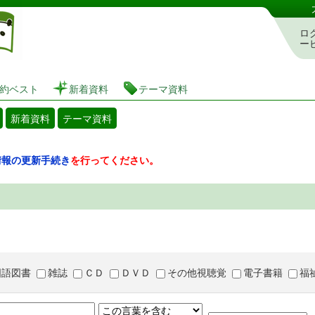
図書館 蔵書検索・予約システム
ロ
ー
約ベスト
新着資料
テーマ資料
新着資料
テーマ資料
情報の更新手続き
を行ってください。
国語図書
雑誌
ＣＤ
ＤＶＤ
その他視聴覚
電子書籍
福