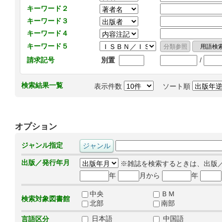
キーワード２
キーワード３
キーワード４
キーワード５
/
請求記号
別置
検索結果一覧
表示件数
ソート順
オプション
ジャンル指定
出版／発行年月
※雑誌を検索するときは、出版
年
月から
年
中央
ＢＭ
検索対象図書館
北部
南部
日本語
中国語
言語区分