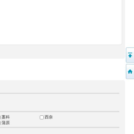
藁科
西奈
蒲原