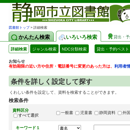
図書館トップ
> 詳細検索
かんたん検索
いろいろ検索
貸出・予
詳細検索
ジャンル検索
NDC分類検索
貸出・予約ベスト
お知らせ
有効期限の近い方や住所・電話番号に変更のあった方は、
利用者
条件を詳しく設定して探す
くわしい条件を設定して、資料を検索することができます。
検索条件
資料区分
一般書
児童書
静岡資料
外
すべて選択
キーワード１