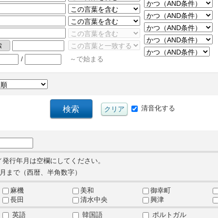
/
～で始まる
清音化する
／発行年月は空欄にしてください。
月まで（西暦、半角数字）
麻機
美和
御幸町
長田
清水中央
興津
英語
韓国語
ポルトガル