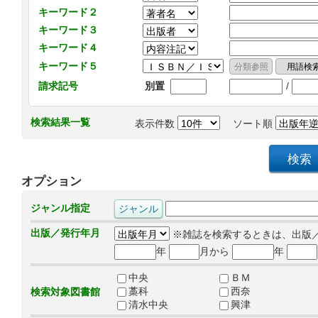
キーワード２
キーワード３
キーワード４
キーワード５
/
請求記号
別置
検索結果一覧
表示件数
ソート順
オプション
ジャンル指定
出版／発行年月
※雑誌を検索するときは、出版
年
月から
年
中央
ＢＭ
藁科
西奈
検索対象図書館
清水中央
興津