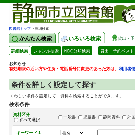
図書館トップ
> 詳細検索
かんたん検索
いろいろ検索
貸出・予
詳細検索
ジャンル検索
NDC分類検索
貸出・予約ベスト
お知らせ
有効期限の近い方や住所・電話番号に変更のあった方は、
利用者
条件を詳しく設定して探す
くわしい条件を設定して、資料を検索することができます。
検索条件
資料区分
一般書
児童書
静岡資料
外
すべて選択
キーワード１