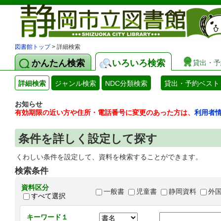
図書館トップ
> 詳細検索
かんたん検索
いろいろ検索
貸出・予
詳細検索
ジャンル検索
NDC分類検索
貸出・予約ベスト
お知らせ
有効期限の近い方や住所・電話番号に変更のあった方は、
利用者
条件を詳しく設定して探す
くわしい条件を設定して、資料を検索することができます。
検索条件
資料区分
一般書
児童書
静岡資料
外
すべて選択
キーワード１