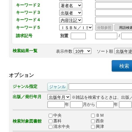
キーワード２
キーワード３
キーワード４
キーワード５
/
請求記号
別置
検索結果一覧
表示件数
ソート順
オプション
ジャンル指定
出版／発行年月
※雑誌を検索するときは、出版
年
月から
年
中央
ＢＭ
藁科
西奈
検索対象図書館
清水中央
興津