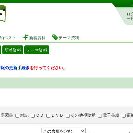
図書館 蔵書検索・予約システム
ロ
ー
約ベスト
新着資料
テーマ資料
新着資料
テーマ資料
情報の更新手続き
を行ってください。
国語図書
雑誌
ＣＤ
ＤＶＤ
その他視聴覚
電子書籍
福