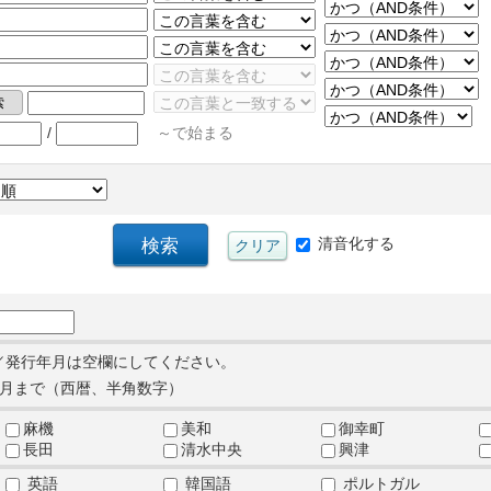
/
～で始まる
清音化する
／発行年月は空欄にしてください。
月まで（西暦、半角数字）
麻機
美和
御幸町
長田
清水中央
興津
英語
韓国語
ポルトガル