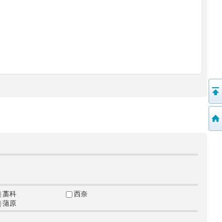
藁科
西奈
蒲原