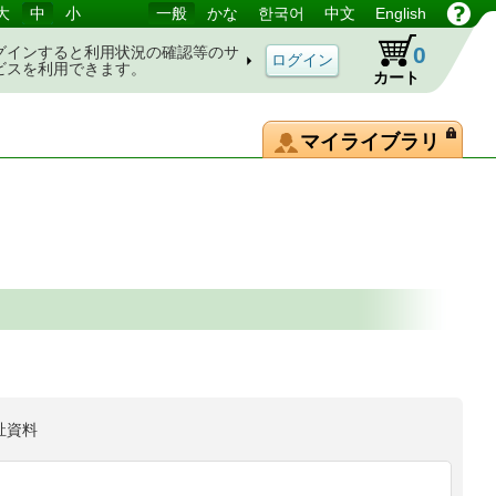
大
中
小
一般
かな
한국어
中文
English
0
グインすると利用状況の確認等のサ
ビスを利用できます。
カート
マイライブラリ
祉資料