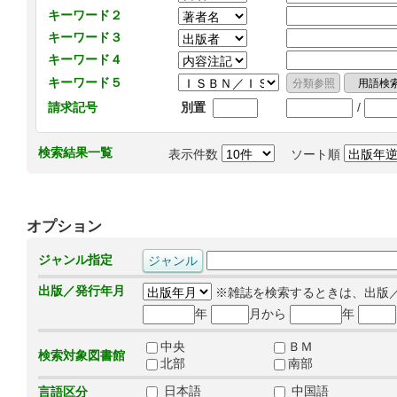
キーワード２
キーワード３
キーワード４
キーワード５
/
請求記号
別置
検索結果一覧
表示件数
ソート順
オプション
ジャンル指定
出版／発行年月
※雑誌を検索するときは、出版
年
月から
年
中央
ＢＭ
検索対象図書館
北部
南部
日本語
中国語
言語区分