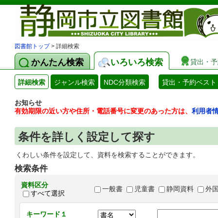
図書館トップ
> 詳細検索
かんたん検索
いろいろ検索
貸出・予
詳細検索
ジャンル検索
NDC分類検索
貸出・予約ベスト
お知らせ
有効期限の近い方や住所・電話番号に変更のあった方は、
利用者
条件を詳しく設定して探す
くわしい条件を設定して、資料を検索することができます。
検索条件
資料区分
一般書
児童書
静岡資料
外
すべて選択
キーワード１