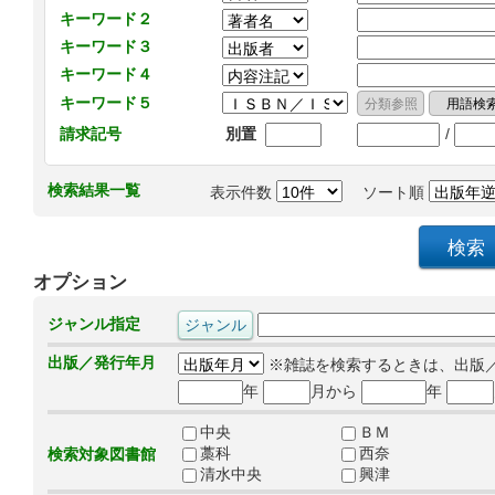
キーワード２
キーワード３
キーワード４
キーワード５
/
請求記号
別置
検索結果一覧
表示件数
ソート順
オプション
ジャンル指定
出版／発行年月
※雑誌を検索するときは、出版
年
月から
年
中央
ＢＭ
藁科
西奈
検索対象図書館
清水中央
興津