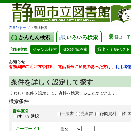
図書館トップ
> 詳細検索
かんたん検索
いろいろ検索
貸出・予
詳細検索
ジャンル検索
NDC分類検索
貸出・予約ベスト
お知らせ
有効期限の近い方や住所・電話番号に変更のあった方は、
利用者
条件を詳しく設定して探す
くわしい条件を設定して、資料を検索することができます。
検索条件
資料区分
一般書
児童書
静岡資料
外
すべて選択
キーワード１