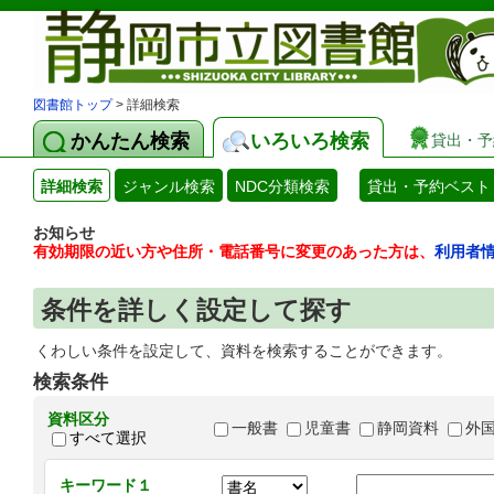
図書館トップ
> 詳細検索
かんたん検索
いろいろ検索
貸出・予
詳細検索
ジャンル検索
NDC分類検索
貸出・予約ベスト
お知らせ
有効期限の近い方や住所・電話番号に変更のあった方は、
利用者
条件を詳しく設定して探す
くわしい条件を設定して、資料を検索することができます。
検索条件
資料区分
一般書
児童書
静岡資料
外
すべて選択
キーワード１