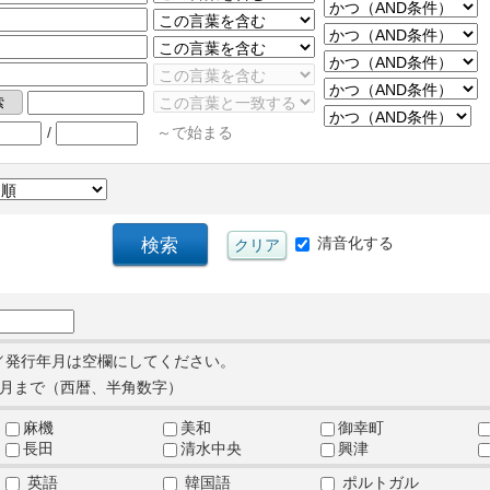
/
～で始まる
清音化する
／発行年月は空欄にしてください。
月まで（西暦、半角数字）
麻機
美和
御幸町
長田
清水中央
興津
英語
韓国語
ポルトガル