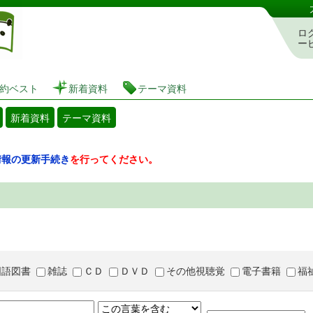
図書館 蔵書検索・予約システム
ロ
ー
約ベスト
新着資料
テーマ資料
新着資料
テーマ資料
情報の更新手続き
を行ってください。
国語図書
雑誌
ＣＤ
ＤＶＤ
その他視聴覚
電子書籍
福