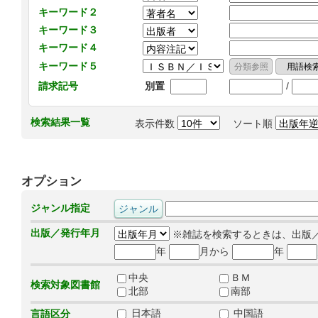
キーワード２
キーワード３
キーワード４
キーワード５
/
請求記号
別置
検索結果一覧
表示件数
ソート順
オプション
ジャンル指定
出版／発行年月
※雑誌を検索するときは、出版
年
月から
年
中央
ＢＭ
検索対象図書館
北部
南部
日本語
中国語
言語区分