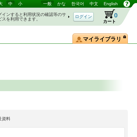
大
中
小
一般
かな
한국어
中文
English
0
グインすると利用状況の確認等のサ
ビスを利用できます。
カート
マイライブラリ
祉資料