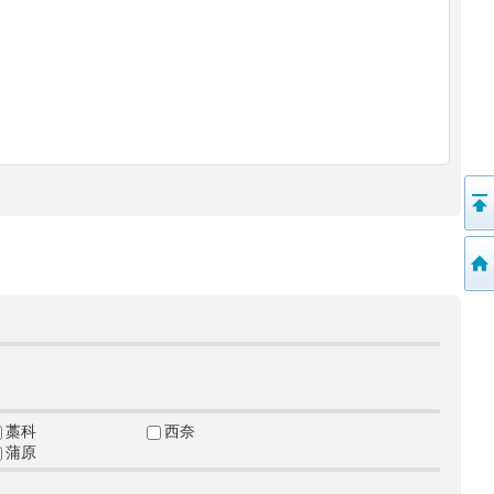
藁科
西奈
蒲原