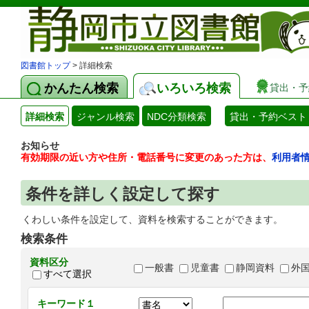
図書館トップ
> 詳細検索
かんたん検索
いろいろ検索
貸出・予
詳細検索
ジャンル検索
NDC分類検索
貸出・予約ベスト
お知らせ
有効期限の近い方や住所・電話番号に変更のあった方は、
利用者
条件を詳しく設定して探す
くわしい条件を設定して、資料を検索することができます。
検索条件
資料区分
一般書
児童書
静岡資料
外
すべて選択
キーワード１