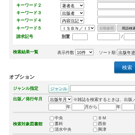
キーワード２
キーワード３
キーワード４
キーワード５
/
請求記号
別置
検索結果一覧
表示件数
ソート順
オプション
ジャンル指定
出版／発行年月
※雑誌を検索するときは、出版
年
月から
年
中央
ＢＭ
藁科
西奈
検索対象図書館
清水中央
興津