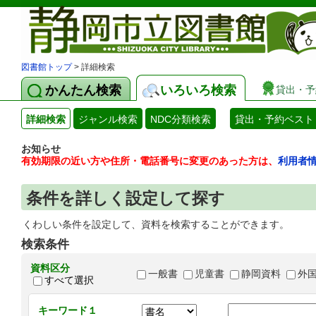
図書館トップ
> 詳細検索
かんたん検索
いろいろ検索
貸出・予
詳細検索
ジャンル検索
NDC分類検索
貸出・予約ベスト
お知らせ
有効期限の近い方や住所・電話番号に変更のあった方は、
利用者
条件を詳しく設定して探す
くわしい条件を設定して、資料を検索することができます。
検索条件
資料区分
一般書
児童書
静岡資料
外
すべて選択
キーワード１