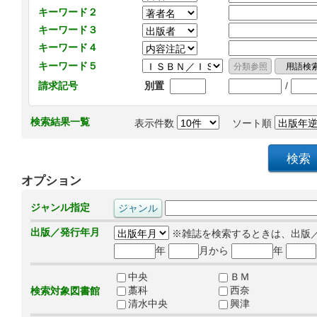
キーワード２
キーワード３
キーワード４
キーワード５
/
請求記号
別置
検索結果一覧
表示件数
ソート順
オプション
ジャンル指定
出版／発行年月
※雑誌を検索するときは、出版
年
月から
年
中央
ＢＭ
藁科
西奈
検索対象図書館
清水中央
興津