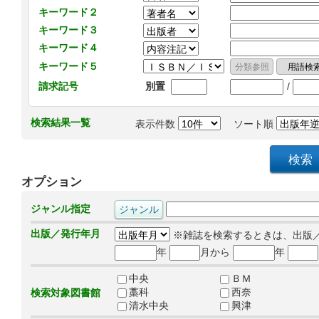
キーワード２
キーワード３
キーワード４
キーワード５
/
請求記号
別置
検索結果一覧
表示件数
ソート順
オプション
ジャンル指定
出版／発行年月
※雑誌を検索するときは、出版
年
月から
年
中央
ＢＭ
藁科
西奈
検索対象図書館
清水中央
興津