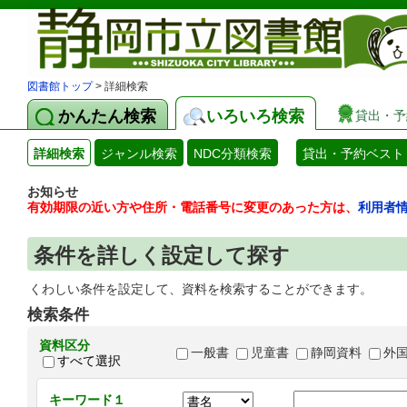
図書館トップ
> 詳細検索
かんたん検索
いろいろ検索
貸出・予
詳細検索
ジャンル検索
NDC分類検索
貸出・予約ベスト
お知らせ
有効期限の近い方や住所・電話番号に変更のあった方は、
利用者
条件を詳しく設定して探す
くわしい条件を設定して、資料を検索することができます。
検索条件
資料区分
一般書
児童書
静岡資料
外
すべて選択
キーワード１