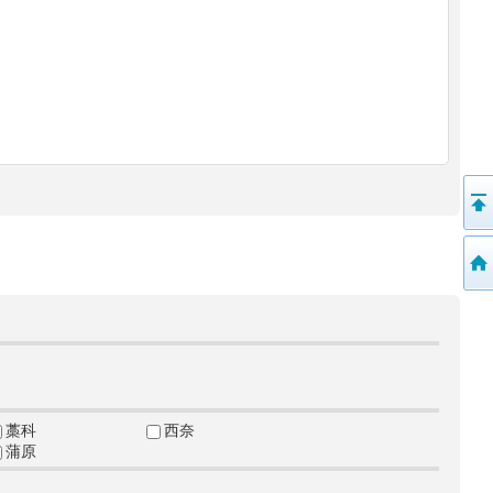
藁科
西奈
蒲原