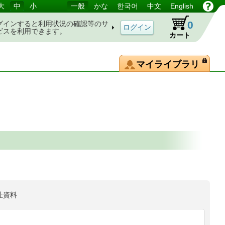
大
中
小
一般
かな
한국어
中文
English
0
グインすると利用状況の確認等のサ
ビスを利用できます。
カート
マイライブラリ
祉資料