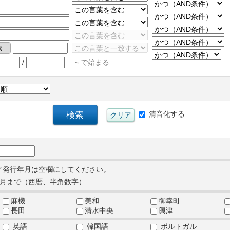
/
～で始まる
清音化する
／発行年月は空欄にしてください。
月まで（西暦、半角数字）
麻機
美和
御幸町
長田
清水中央
興津
英語
韓国語
ポルトガル