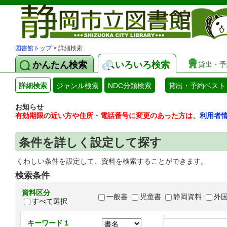
図書館トップ
> 詳細検索
かんたん検索
いろいろ検索
貸出・予
詳細検索
ジャンル検索
NDC分類検索
貸出・予約ベスト
お知らせ
有効期限の近い方や住所・電話番号に変更のあった方は、
利用者
条件を詳しく設定して探す
くわしい条件を設定して、資料を検索することができます。
検索条件
資料区分
一般書
児童書
静岡資料
外
すべて選択
キーワード１