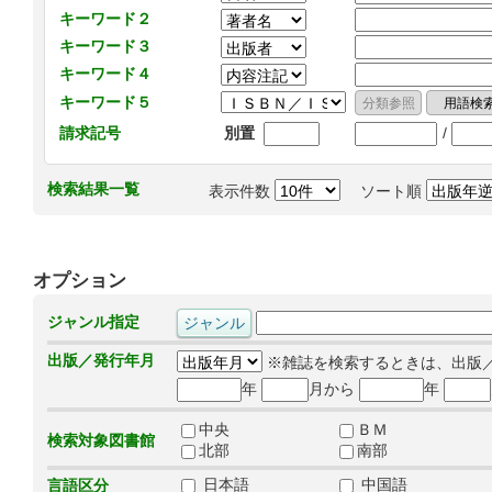
キーワード２
キーワード３
キーワード４
キーワード５
/
請求記号
別置
検索結果一覧
表示件数
ソート順
オプション
ジャンル指定
出版／発行年月
※雑誌を検索するときは、出版
年
月から
年
中央
ＢＭ
検索対象図書館
北部
南部
日本語
中国語
言語区分