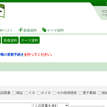
図書館 蔵書検索・予約システム
ロ
ー
約ベスト
新着資料
テーマ資料
新着資料
テーマ資料
情報の更新手続き
を行ってください。
国語図書
雑誌
ＣＤ
ＤＶＤ
その他視聴覚
電子書籍
福