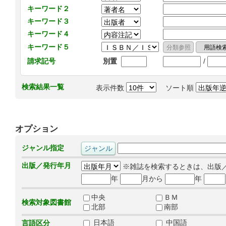
キーワード２
キーワード３
キーワード４
キーワード５
/
請求記号
別置
検索結果一覧
表示件数
ソート順
オプション
ジャンル指定
出版／発行年月
※雑誌を検索するときは、出版
年
月から
年
中央
ＢＭ
検索対象図書館
北部
南部
日本語
中国語
言語区分