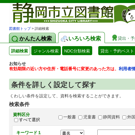
図書館トップ
> 詳細検索
かんたん検索
いろいろ検索
貸出・予
詳細検索
ジャンル検索
NDC分類検索
貸出・予約ベスト
お知らせ
有効期限の近い方や住所・電話番号に変更のあった方は、
利用者
条件を詳しく設定して探す
くわしい条件を設定して、資料を検索することができます。
検索条件
資料区分
一般書
児童書
静岡資料
外
すべて選択
キーワード１