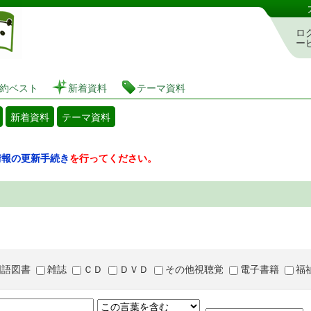
図書館 蔵書検索・予約システム
ロ
ー
約ベスト
新着資料
テーマ資料
新着資料
テーマ資料
情報の更新手続き
を行ってください。
国語図書
雑誌
ＣＤ
ＤＶＤ
その他視聴覚
電子書籍
福