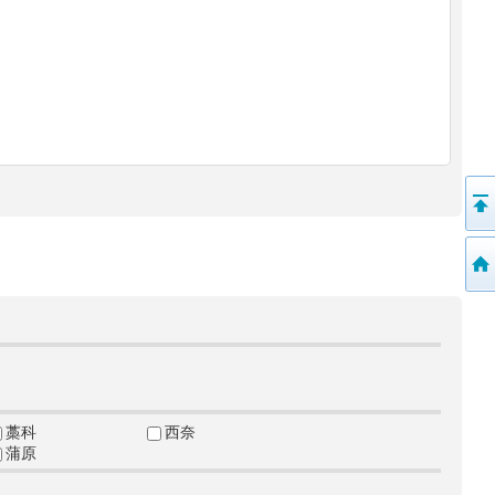
藁科
西奈
蒲原