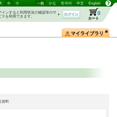
大
中
小
一般
かな
한국어
中文
English
0
グインすると利用状況の確認等のサ
ビスを利用できます。
カート
マイライブラリ
祉資料