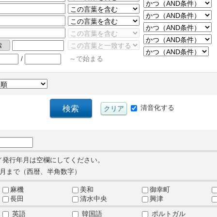
/
～で始まる
清音化する
／発行年月は空欄にしてください。
月まで（西暦、半角数字）
麻機
美和
御幸町
長田
清水中央
興津
英語
韓国語
ポルトガル