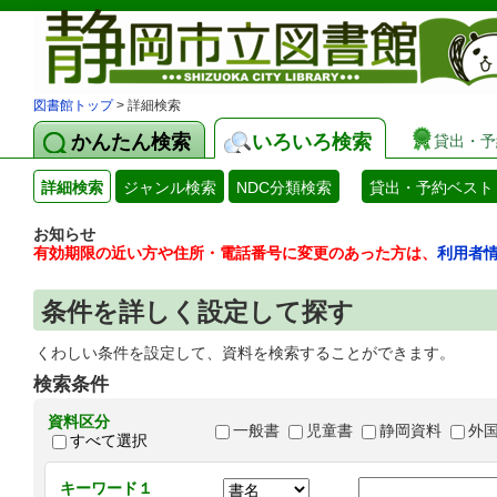
図書館トップ
> 詳細検索
かんたん検索
いろいろ検索
貸出・予
詳細検索
ジャンル検索
NDC分類検索
貸出・予約ベスト
お知らせ
有効期限の近い方や住所・電話番号に変更のあった方は、
利用者
条件を詳しく設定して探す
くわしい条件を設定して、資料を検索することができます。
検索条件
資料区分
一般書
児童書
静岡資料
外
すべて選択
キーワード１