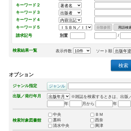
キーワード２
キーワード３
キーワード４
キーワード５
/
請求記号
別置
検索結果一覧
表示件数
ソート順
オプション
ジャンル指定
出版／発行年月
※雑誌を検索するときは、出版
年
月から
年
中央
ＢＭ
藁科
西奈
検索対象図書館
清水中央
興津