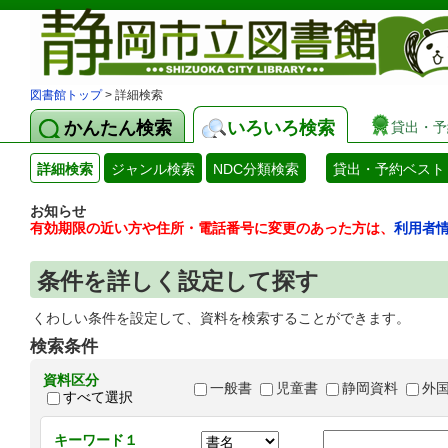
図書館トップ
> 詳細検索
かんたん検索
いろいろ検索
貸出・予
詳細検索
ジャンル検索
NDC分類検索
貸出・予約ベスト
お知らせ
有効期限の近い方や住所・電話番号に変更のあった方は、
利用者
条件を詳しく設定して探す
くわしい条件を設定して、資料を検索することができます。
検索条件
資料区分
一般書
児童書
静岡資料
外
すべて選択
キーワード１