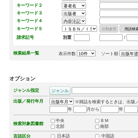
キーワード２
キーワード３
キーワード４
キーワード５
/
請求記号
別置
検索結果一覧
表示件数
ソート順
オプション
ジャンル指定
出版／発行年月
※雑誌を検索するときは、出版
年
月から
年
中央
ＢＭ
検索対象図書館
北部
南部
日本語
中国語
言語区分