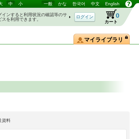
大
中
小
一般
かな
한국어
中文
English
0
グインすると利用状況の確認等のサ
ビスを利用できます。
カート
マイライブラリ
祉資料