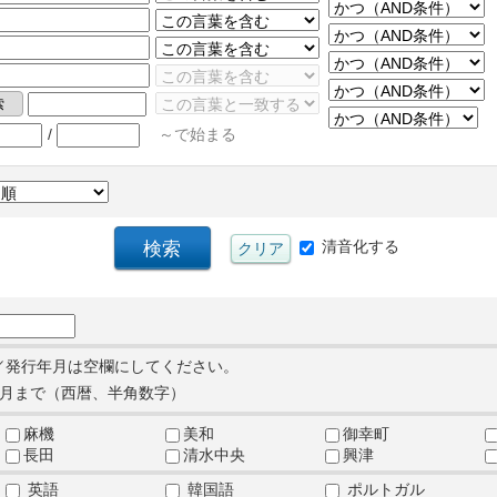
/
～で始まる
清音化する
／発行年月は空欄にしてください。
月まで（西暦、半角数字）
麻機
美和
御幸町
長田
清水中央
興津
英語
韓国語
ポルトガル