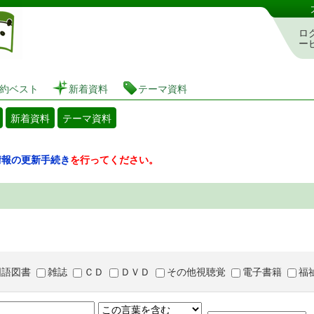
図書館 蔵書検索・予約システム
ロ
ー
約ベスト
新着資料
テーマ資料
新着資料
テーマ資料
情報の更新手続き
を行ってください。
国語図書
雑誌
ＣＤ
ＤＶＤ
その他視聴覚
電子書籍
福