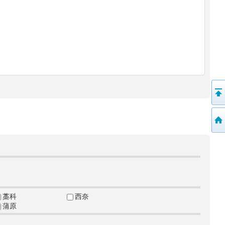
藁科
西奈
蒲原