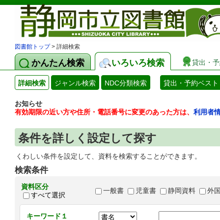
図書館トップ
> 詳細検索
かんたん検索
いろいろ検索
貸出・予
詳細検索
ジャンル検索
NDC分類検索
貸出・予約ベスト
お知らせ
有効期限の近い方や住所・電話番号に変更のあった方は、
利用者
条件を詳しく設定して探す
くわしい条件を設定して、資料を検索することができます。
検索条件
資料区分
一般書
児童書
静岡資料
外
すべて選択
キーワード１