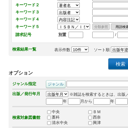
キーワード２
キーワード３
キーワード４
キーワード５
/
請求記号
別置
検索結果一覧
表示件数
ソート順
オプション
ジャンル指定
出版／発行年月
※雑誌を検索するときは、出版
年
月から
年
中央
ＢＭ
藁科
西奈
検索対象図書館
清水中央
興津