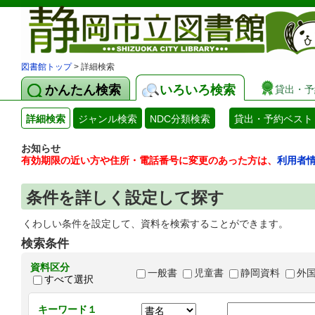
図書館トップ
> 詳細検索
かんたん検索
いろいろ検索
貸出・予
詳細検索
ジャンル検索
NDC分類検索
貸出・予約ベスト
お知らせ
有効期限の近い方や住所・電話番号に変更のあった方は、
利用者
条件を詳しく設定して探す
くわしい条件を設定して、資料を検索することができます。
検索条件
資料区分
一般書
児童書
静岡資料
外
すべて選択
キーワード１