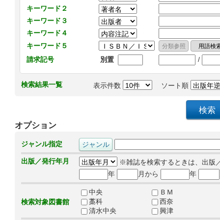
キーワード２
キーワード３
キーワード４
キーワード５
/
請求記号
別置
検索結果一覧
表示件数
ソート順
オプション
ジャンル指定
出版／発行年月
※雑誌を検索するときは、出版
年
月から
年
中央
ＢＭ
藁科
西奈
検索対象図書館
清水中央
興津