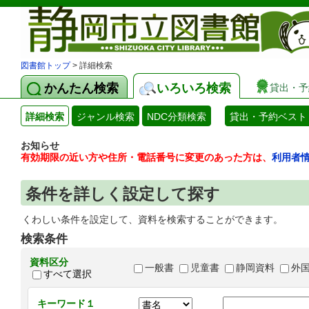
図書館トップ
> 詳細検索
かんたん検索
いろいろ検索
貸出・予
詳細検索
ジャンル検索
NDC分類検索
貸出・予約ベスト
お知らせ
有効期限の近い方や住所・電話番号に変更のあった方は、
利用者
条件を詳しく設定して探す
くわしい条件を設定して、資料を検索することができます。
検索条件
資料区分
一般書
児童書
静岡資料
外
すべて選択
キーワード１