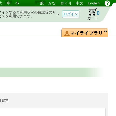
大
中
小
一般
かな
한국어
中文
English
0
グインすると利用状況の確認等のサ
ビスを利用できます。
カート
マイライブラリ
祉資料