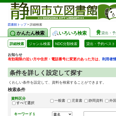
図書館トップ
> 詳細検索
かんたん検索
いろいろ検索
貸出・予
詳細検索
ジャンル検索
NDC分類検索
貸出・予約ベスト
お知らせ
有効期限の近い方や住所・電話番号に変更のあった方は、
利用者
条件を詳しく設定して探す
くわしい条件を設定して、資料を検索することができます。
検索条件
資料区分
一般書
児童書
静岡資料
外
すべて選択
キーワード１