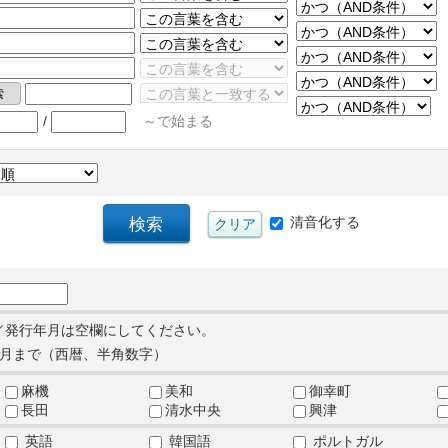
/
～で始まる
清音化する
／発行年月は空欄にしてください。
月まで（西暦、半角数字）
麻機
美和
御幸町
長田
清水中央
興津
英語
韓国語
ポルトガル