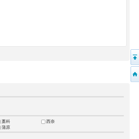
藁科
西奈
蒲原