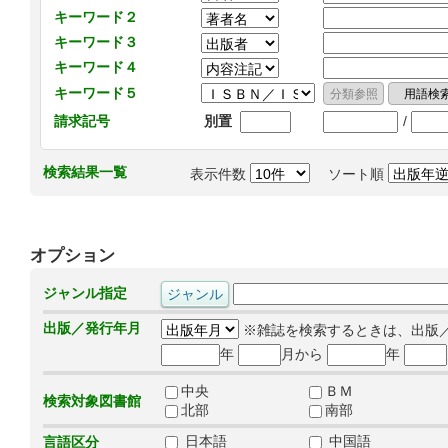
キーワード２
キーワード３
キーワード４
キーワード５
/
請求記号
別置
検索結果一覧
表示件数
ソート順
オプション
ジャンル指定
出版／発行年月
※雑誌を検索するときは、出版
年
月から
年
中央
ＢＭ
検索対象図書館
北部
南部
日本語
中国語
言語区分