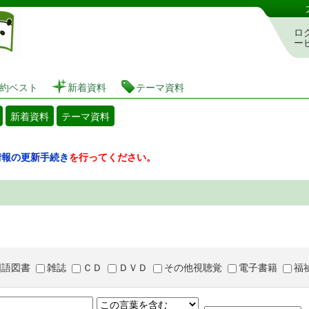
図書館 蔵書検索・予約システム
ロ
ー
約ベスト
新着資料
テーマ資料
新着資料
テーマ資料
情報の更新手続き
を行ってください。
国語図書
雑誌
ＣＤ
ＤＶＤ
その他視聴覚
電子書籍
福