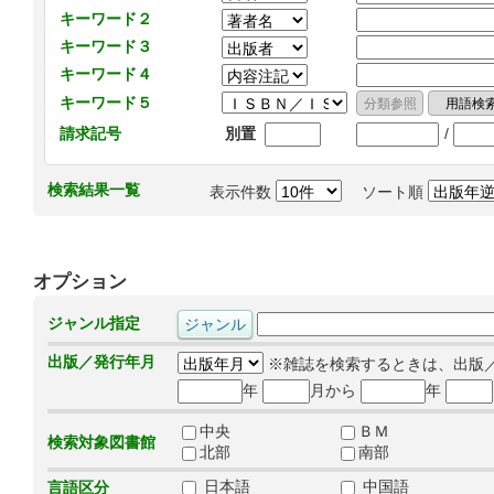
キーワード２
キーワード３
キーワード４
キーワード５
/
請求記号
別置
検索結果一覧
表示件数
ソート順
オプション
ジャンル指定
出版／発行年月
※雑誌を検索するときは、出版
年
月から
年
中央
ＢＭ
検索対象図書館
北部
南部
日本語
中国語
言語区分