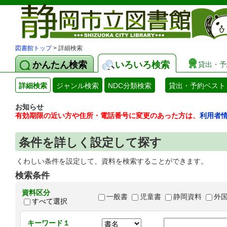
図書館トップ
> 詳細検索
かんたん検索
いろいろ検索
貸出・予
詳細検索
ジャンル検索
NDC分類検索
貸出・予約ベスト
お知らせ
有効期限の近い方や住所・電話番号に変更のあった方は、
利用者
条件を詳しく設定して探す
くわしい条件を設定して、資料を検索することができます。
検索条件
資料区分
一般書
児童書
静岡資料
外
すべて選択
キーワード１