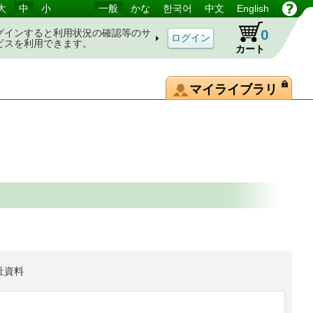
大
中
小
一般
かな
한국어
中文
English
0
グインすると利用状況の確認等のサ
ビスを利用できます。
カート
マイライブラリ
祉資料