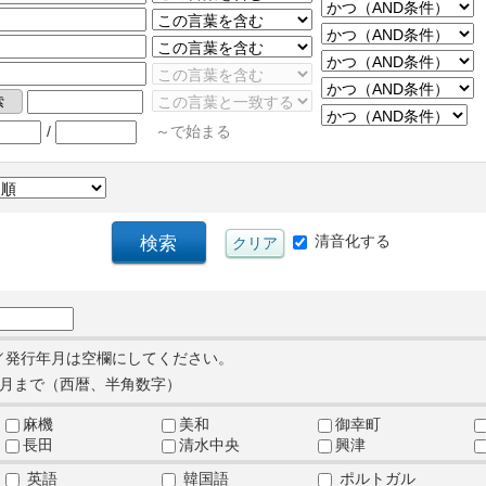
/
～で始まる
清音化する
／発行年月は空欄にしてください。
月まで（西暦、半角数字）
麻機
美和
御幸町
長田
清水中央
興津
英語
韓国語
ポルトガル