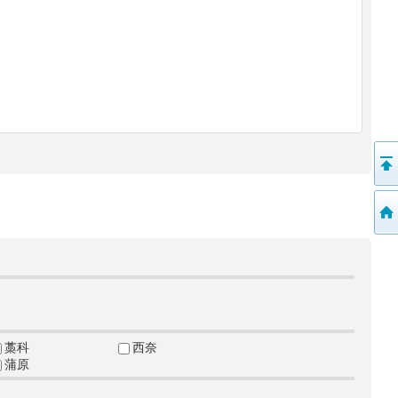
藁科
西奈
蒲原