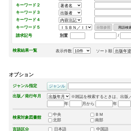
キーワード２
キーワード３
キーワード４
キーワード５
/
請求記号
別置
検索結果一覧
表示件数
ソート順
オプション
ジャンル指定
出版／発行年月
※雑誌を検索するときは、出版
年
月から
年
中央
ＢＭ
検索対象図書館
北部
南部
日本語
中国語
言語区分