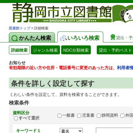
図書館トップ
> 詳細検索
かんたん検索
いろいろ検索
貸出・予
詳細検索
ジャンル検索
NDC分類検索
貸出・予約ベスト
お知らせ
有効期限の近い方や住所・電話番号に変更のあった方は、
利用者
条件を詳しく設定して探す
くわしい条件を設定して、資料を検索することができます。
検索条件
資料区分
一般書
児童書
静岡資料
外
すべて選択
キーワード１