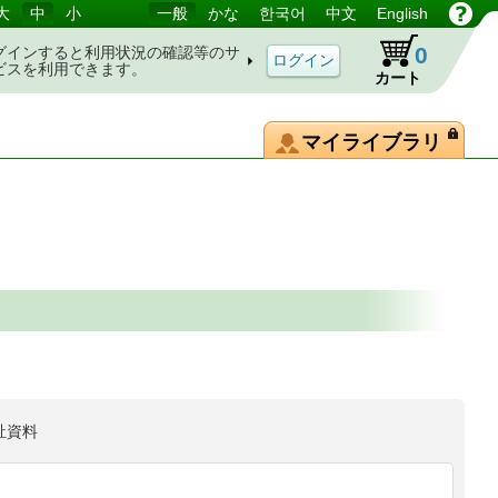
大
中
小
一般
かな
한국어
中文
English
0
グインすると利用状況の確認等のサ
ビスを利用できます。
カート
マイライブラリ
祉資料