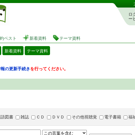
図書館 蔵書検索・予約システム
ロ
ー
約ベスト
新着資料
テーマ資料
新着資料
テーマ資料
情報の更新手続き
を行ってください。
国語図書
雑誌
ＣＤ
ＤＶＤ
その他視聴覚
電子書籍
福