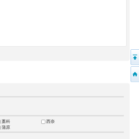
藁科
西奈
蒲原