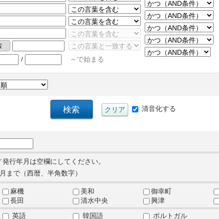
/
～で始まる
清音化する
／発行年月は空欄にしてください。
月まで（西暦、半角数字）
麻機
美和
御幸町
長田
清水中央
興津
英語
韓国語
ポルトガル